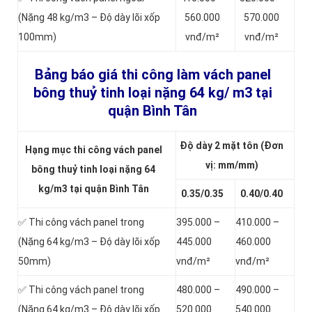
(Nặng 48 kg/m3 – Độ dày lõi xốp
560.000
570.000
100mm)
vnđ/m²
vnđ/m²
Bảng báo giá thi công làm vách panel
bông thuỷ tinh loại nặng
64 kg/ m3 tại
quận Bình Tân
Độ dày 2 mặt tôn (Đơn
Hạng mục thi công vách panel
vị: mm/mm)
bông thuỷ tinh loại nặng 64
kg/m3 tại quận Bình Tân
0.35/0.35
0.40/0.40
✅ Thi công vách panel trong
395.000 –
410.000 –
(Nặng 64 kg/m3 – Độ dày lõi xốp
445.000
460.000
50mm)
vnđ/m²
vnđ/m²
✅ Thi công vách panel trong
480.000 –
490.000 –
(Nặng 64 kg/m3 – Độ dày lõi xốp
520.000
540.000