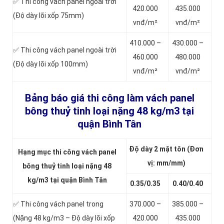
✅ Thi công vách panel ngoài trời
420.000
435.000
(Độ dày lõi xốp 75mm)
vnđ/m²
vnđ/m²
410.000 –
430.000 –
✅ Thi công vách panel ngoài trời
460.000
480.000
(Độ dày lõi xốp 100mm)
vnđ/m²
vnđ/m²
Bảng báo giá thi công làm vách panel
bông thuỷ tinh loại nặng
48 kg/m3 tại
quận Bình Tân
Độ dày 2 mặt tôn (Đơn
Hạng mục thi công vách panel
vị: mm/mm)
bông thuỷ tinh loại nặng 48
kg/m3 tại quận Bình Tân
0.35/0.35
0.40/0.40
✅ Thi công vách panel trong
370.000 –
385.000 –
(Nặng 48 kg/m3 – Độ dày lõi xốp
420.000
435.000