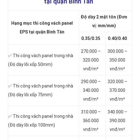
tại quận Bình Tân
Độ dày 2 mặt tôn (Đơn
Hạng mục thi công vách panel
vị: mm/mm)
EPS tại quận Bình Tân
0.35/0.35
0.40/0.40
270.000 –
300.000 –
✅ Thi công vách panel trong nhà
320.000
350.000
(Độ dày lõi xốp 50mm)
vnđ/m²
vnđ/m²
290.000 –
320.000 –
✅ Thi công vách panel trong nhà
340.000
370.000
(Độ dày lõi xốp 75mm)
vnđ/m²
vnđ/m²
310.000 –
340.000 –
✅ Thi công vách panel trong nhà
360.000
390.000
(Độ dày lõi xốp 100mm)
vnđ/m²
vnđ/m²