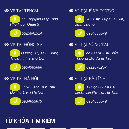
VP TẠI TPHCM
VP TẠI BÌNH DƯƠNG
771 Nguyễn Duy Trinh,
51/11 Ấp Tây B, Dĩ An,
Phú Hữu, Quận 9
Bình Dương
0825841514
0934655679
VP TẠI ĐỒNG NAI
VP TẠI VŨNG TÀU
Đường D2, KDC Hưng
225/3 Lưu Chí Hiếu,
Thuận, TT Trảng Bom
Phường 10, Vũng Tàu
0904985686
0911676267
VP TẠI HÀ NỘI
VP TẠI HÀ TĨNH
172/8 Làng Bún Phú
06 Ngõ 06, Lê Bá
Đô. Từ Liêm Hà Nội
Cảnh, Đại Nài Tp. Hà Tĩnh
0934655679
0934655679
TỪ KHÓA TÌM KIẾM