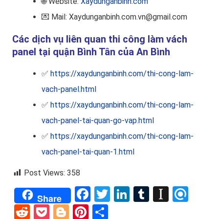
🌐 Website:
Xaydunganbinh.com
💌 Mail: Xaydunganbinh.com.vn@gmail.com
Các dịch vụ liên quan thi công làm vách
panel tại quận Bình Tân của An Bình
✅
https://xaydunganbinh.com/thi-cong-lam-
vach-panel.html
✅
https://xaydunganbinh.com/thi-cong-lam-
vach-panel-tai-quan-go-vap.html
✅
https://xaydunganbinh.com/thi-cong-lam-
vach-panel-tai-quan-1.html
Post Views:
358
Facebook
Twitter
LinkedIn
Tumblr
Instap
Refi
Share
Reddit
Pocket
Blogger
Pinterest
Share