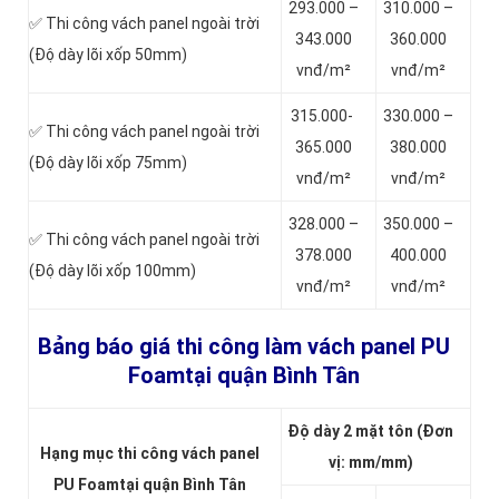
293.000 –
310.000 –
✅ Thi công vách panel ngoài trời
343.000
360.000
(Độ dày lõi xốp 50mm)
vnđ/m²
vnđ/m²
315.000-
330.000 –
✅ Thi công vách panel ngoài trời
365.000
380.000
(Độ dày lõi xốp 75mm)
vnđ/m²
vnđ/m²
328.000 –
350.000 –
✅ Thi công vách panel ngoài trời
378.000
400.000
(Độ dày lõi xốp 100mm)
vnđ/m²
vnđ/m²
Bảng báo giá thi công làm vách panel PU
Foamtại quận Bình Tân
Độ dày 2 mặt tôn (Đơn
Hạng mục thi công vách panel
vị: mm/mm)
PU Foamtại quận Bình Tân