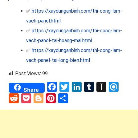
✅
https://xaydunganbinh.com/thi-cong-lam-
vach-panel.html
✅
https://xaydunganbinh.com/thi-cong-lam-
vach-panel-tai-hoang-mai.html
✅
https://xaydunganbinh.com/thi-cong-lam-
vach-panel-tai-long-bien.html
Post Views:
99
Facebook
Twitter
LinkedIn
Tumblr
Instap
Refi
Share
Reddit
Pocket
Blogger
Pinterest
Share