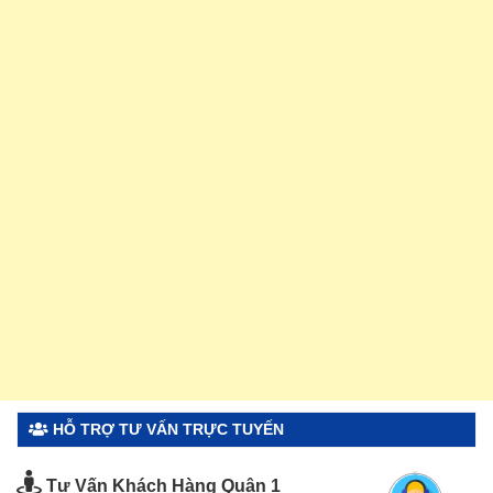
HỖ TRỢ TƯ VẤN TRỰC TUYẾN
Tư Vấn Khách Hàng Quận 1