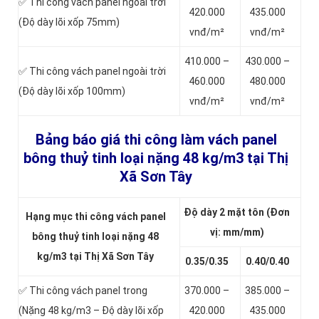
✅ Thi công vách panel ngoài trời
420.000
435.000
(Độ dày lõi xốp 75mm)
vnđ/m²
vnđ/m²
410.000 –
430.000 –
✅ Thi công vách panel ngoài trời
460.000
480.000
(Độ dày lõi xốp 100mm)
vnđ/m²
vnđ/m²
Bảng báo giá thi công làm vách panel
bông thuỷ tinh loại nặng
48 kg/m3 tại Thị
Xã Sơn Tây
Độ dày 2 mặt tôn (Đơn
Hạng mục thi công vách panel
vị: mm/mm)
bông thuỷ tinh loại nặng 48
kg/m3 tại Thị Xã Sơn Tây
0.35/0.35
0.40/0.40
✅ Thi công vách panel trong
370.000 –
385.000 –
(Nặng 48 kg/m3 – Độ dày lõi xốp
420.000
435.000