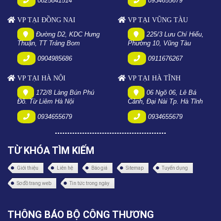
0825841514
0934655679
VP TẠI ĐỒNG NAI
VP TẠI VŨNG TÀU
Đường D2, KDC Hưng
225/3 Lưu Chí Hiếu,
Thuận, TT Trảng Bom
Phường 10, Vũng Tàu
0904985686
0911676267
VP TẠI HÀ NỘI
VP TẠI HÀ TĨNH
172/8 Làng Bún Phú
06 Ngõ 06, Lê Bá
Đô. Từ Liêm Hà Nội
Cảnh, Đại Nài Tp. Hà Tĩnh
0934655679
0934655679
TỪ KHÓA TÌM KIẾM
Giới thiệu
Liên hệ
Báo giá
Sitemap
Tuyển dụng
Sơ đồ trang web
Tin tức trong ngày
THÔNG BÁO BỘ CÔNG THƯƠNG