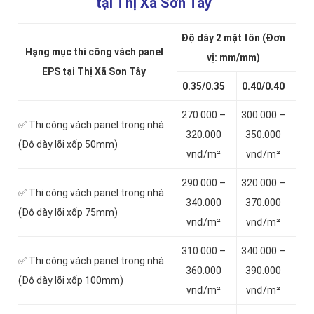
tại Thị Xã Sơn Tây
Độ dày 2 mặt tôn (Đơn
Hạng mục thi công vách panel
vị: mm/mm)
EPS tại Thị Xã Sơn Tây
0.35/0.35
0.40/0.40
270.000 –
300.000 –
✅ Thi công vách panel trong nhà
320.000
350.000
(Độ dày lõi xốp 50mm)
vnđ/m²
vnđ/m²
290.000 –
320.000 –
✅ Thi công vách panel trong nhà
340.000
370.000
(Độ dày lõi xốp 75mm)
vnđ/m²
vnđ/m²
310.000 –
340.000 –
✅ Thi công vách panel trong nhà
360.000
390.000
(Độ dày lõi xốp 100mm)
vnđ/m²
vnđ/m²