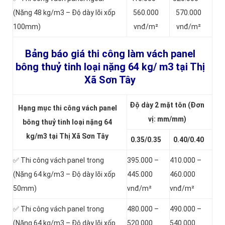
(Nặng 48 kg/m3 – Độ dày lõi xốp
560.000
570.000
100mm)
vnđ/m²
vnđ/m²
Bảng báo giá thi công làm vách panel
bông thuỷ tinh loại nặng
64 kg/ m3 tại Thị
Xã Sơn Tây
Độ dày 2 mặt tôn (Đơn
Hạng mục thi công vách panel
vị: mm/mm)
bông thuỷ tinh loại nặng 64
kg/m3 tại Thị Xã Sơn Tây
0.35/0.35
0.40/0.40
✅ Thi công vách panel trong
395.000 –
410.000 –
(Nặng 64 kg/m3 – Độ dày lõi xốp
445.000
460.000
50mm)
vnđ/m²
vnđ/m²
✅ Thi công vách panel trong
480.000 –
490.000 –
(Nặng 64 kg/m3 – Độ dày lõi xốp
520.000
540.000