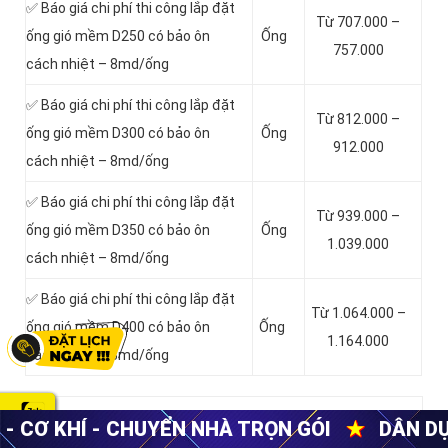
✅ Báo giá chi phí thi công lắp đặt
Từ 707.000 –
ống gió mềm D250 có bảo ôn
Ống
757.000
cách nhiệt – 8md/ống
✅ Báo giá chi phí thi công lắp đặt
Từ 812.000 –
ống gió mềm D300 có bảo ôn
Ống
912.000
cách nhiệt – 8md/ống
✅ Báo giá chi phí thi công lắp đặt
Từ 939.000 –
ống gió mềm D350 có bảo ôn
Ống
1.039.000
cách nhiệt – 8md/ống
✅ Báo giá chi phí thi công lắp đặt
Từ 1.064.000 –
ống gió mềm D400 có bảo ôn
Ống
1.164.000
cách nhiệt – 8md/ống
HÀ TRỌN GÓI
★
DÂN DỤNG - CÔNG NGHIỆP
Bảng báo chi phí thi công lắp đặt ống gió