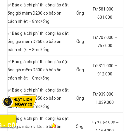
✅ Báo giá chi phí thi công lắp đặt
Từ 581.000 –
ống gió mềm D200 có bảo ôn
Ống
631.000
cách nhiệt – 8md/ống
✅ Báo giá chi phí thi công lắp đặt
Từ 707.000 –
ống gió mềm D250 có bảo ôn
Ống
757.000
cách nhiệt – 8md/ống
✅ Báo giá chi phí thi công lắp đặt
Từ 812.000 –
ống gió mềm D300 có bảo ôn
Ống
912.000
cách nhiệt – 8md/ống
✅ Báo giá chi phí thi công lắp đặt
Từ 939.000 –
ống gió mềm D350 có bảo ôn
Ống
1.039.000
cách nhiệt – 8md/ống
✅ Báo giá chi phí thi công lắp đặt
Từ 1.064.000 –
NHẬN LÀM TỪ NHỮNG VIỆC NHỎ NHẤT
★
CU
ống gió mềm D400 có bảo ôn
Ống
1.164.000