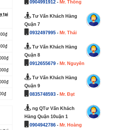
0904991912
-
Mr. Thông
y tại
Tư Vấn Khách Hàng
Quận 7
0932497995
-
Mr. Thái
000₫
000₫
Tư Vấn Khách Hàng
Quận 8
.000₫
0912655679
-
Mr. Nguyên
.000₫
Tư Vấn Khách Hàng
.000₫
Quận 9
000₫
0835748593
-
Mr. Đạt
ng QTư Vấn Khách
Hàng Quận 10uận 1
0904942786
-
Mr. Hoàng