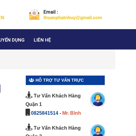
Email :
CN
thuanphatnhuy@gmail.com
UYỂN DỤNG
LIÊN HỆ
HỖ TRỢ TƯ VẤN TRỰC
%】
TUYẾN
Tư Vấn Khách Hàng
Quận 1
0825841514
-
Mr. Bình
Tư Vấn Khách Hàng