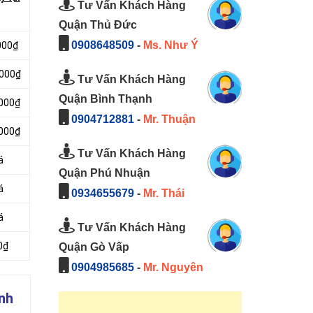
Tư Vấn Khách Hàng
Quận Thủ Đức
0908648509
-
Ms. Như Ý
000₫
.000₫
Tư Vấn Khách Hàng
Quận Bình Thạnh
.000₫
0904712881
-
Mr. Thuận
.000₫
Tư Vấn Khách Hàng
á
Quận Phú Nhuận
á
0934655679
-
Mr. Thái
á
Tư Vấn Khách Hàng
0₫
Quận Gò Vấp
0904985685
-
Mr. Nguyên
ình