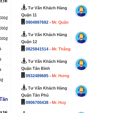
y tại
Tư Vấn Khách Hàng
Quận 11
.000₫
0904997692
-
Mr. Quân
.000₫
Tư Vấn Khách Hàng
.000₫
Quận 12
0825841514
-
Mr. Thắng
á
á
Tư Vấn Khách Hàng
Quận Tân Bình
á
0932489685
-
Mr. Hưng
0₫
Tư Vấn Khách Hàng
Quận Tân Phú
 Tân
0906700438
-
Mr. Huy
y tại