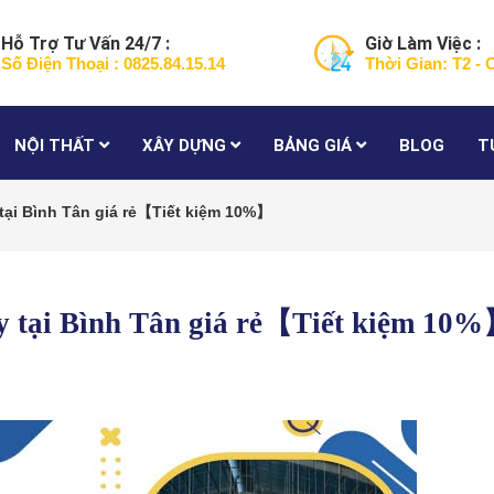
Hỗ Trợ Tư Vấn 24/7 :
Giờ Làm Việc :
Số Điện Thoại : 0825.84.15.14
Thời Gian: T2 - 
NỘI THẤT
XÂY DỰNG
BẢNG GIÁ
BLOG
T
 tại Bình Tân giá rẻ【Tiết kiệm 10%】
xy tại Bình Tân giá rẻ【Tiết kiệm 10