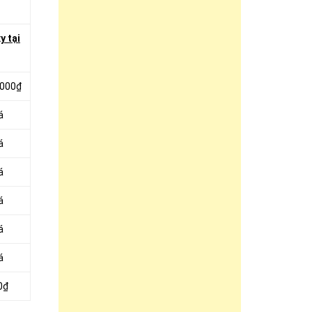
y tại
.000₫
á
á
á
á
á
á
0₫