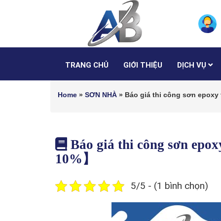
TRANG CHỦ
GIỚI THIỆU
DỊCH VỤ
Home
»
SƠN NHÀ
»
Báo giá thi công sơn epoxy
Báo giá thi công sơn epox
10%】
5/5 - (1 bình chọn)