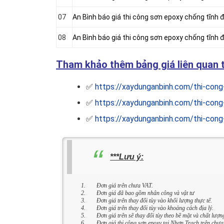
07
An Bình báo giá thi công sơn epoxy chống tĩnh
08
An Bình báo giá thi công sơn epoxy chống tĩnh đ
Tham khảo thêm bảng giá liên quan t
✅
https://xaydunganbinh.com/thi-cong
✅
https://xaydunganbinh.com/thi-cong
✅
https://xaydunganbinh.com/thi-cong-
***Lưu ý:
Đơn giá trên chưa VAT.
Đơn giá đã bao gồm nhân công và vật tư
Đơn giá trên thay đổi tùy vào khối lượng thực tế.
Đơn giá trên thay đổi tùy vào khoảng cách địa lý.
Đơn giá trên sẽ thay đổi tùy theo bề mặt và chất lượn
Đơn giá
thi công sơn epoxy tại Nhơn Trạch
trên chưa