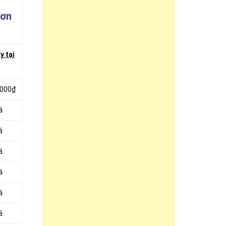
hơn
y tại
.000₫
á
á
á
á
á
á