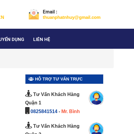
Email :
CN
thuanphatnhuy@gmail.com
UYỂN DỤNG
LIÊN HỆ
HỖ TRỢ TƯ VẤN TRỰC
TUYẾN
Tư Vấn Khách Hàng
Quận 1
0825841514
-
Mr. Bình
Tư Vấn Khách Hàng