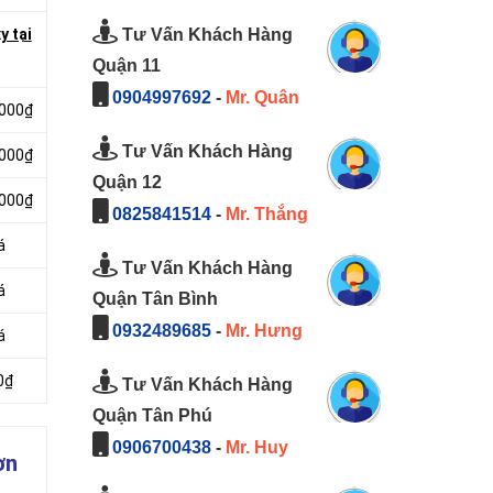
Tư Vấn Khách Hàng
y tại
Quận 11
0904997692
-
Mr. Quân
.000₫
Tư Vấn Khách Hàng
.000₫
Quận 12
.000₫
0825841514
-
Mr. Thắng
á
Tư Vấn Khách Hàng
á
Quận Tân Bình
0932489685
-
Mr. Hưng
á
0₫
Tư Vấn Khách Hàng
Quận Tân Phú
0906700438
-
Mr. Huy
ơn