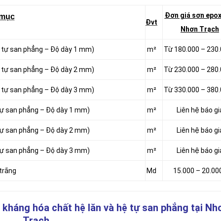
Đơn giá sơn epox
 mục
Đvt
Nhơn Trạch
ệ tự san phẳng – Độ dày 1 mm)
m²
Từ 180.000 – 230
ệ tự san phẳng – Độ dày 2 mm)
m²
Từ 230.000 – 280
ệ tự san phẳng – Độ dày 3 mm)
m²
Từ 330.000 – 380
 tự san phẳng – Độ dày 1 mm)
m²
Liên hệ báo gi
 tự san phẳng – Độ dày 2 mm)
m²
Liên hệ báo gi
 tự san phẳng – Độ dày 3 mm)
m²
Liên hệ báo gi
 trắng
Md
15.000 – 20.00
 kháng hóa chất hệ lăn và hệ tự san phẳng
tại Nh
Trạch