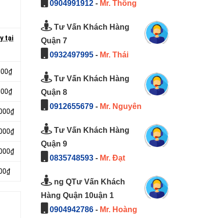
0904991912
-
Mr. Thông
Tư Vấn Khách Hàng
y tại
Quận 7
0932497995
-
Mr. Thái
000₫
Tư Vấn Khách Hàng
000₫
Quận 8
0912655679
-
Mr. Nguyên
.000₫
Tư Vấn Khách Hàng
.000₫
Quận 9
.000₫
0835748593
-
Mr. Đạt
000₫
ng QTư Vấn Khách
Hàng Quận 10uận 1
0904942786
-
Mr. Hoàng