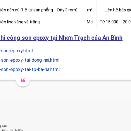
 điện nền củ (Hệ tự san phẳng – Dày 3 mm)
m²
Liên hệ báo gi
iện line vàng và trắng
Md
Từ 15.000 – 20.
hi công sơn epoxy tại Nhơn Trạch của An Bình
-son-epoxy.html
-son-epoxy-tai-dong-nai.html
son-epoxy-tai-tp-ba-ria.html
g sàn.
 chính xác 100%.