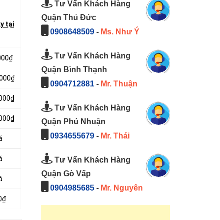
Tư Vấn Khách Hàng
Quận Thủ Đức
y tại
0908648509
-
Ms. Như Ý
Tư Vấn Khách Hàng
000₫
Quận Bình Thạnh
.000₫
0904712881
-
Mr. Thuận
.000₫
Tư Vấn Khách Hàng
.000₫
Quận Phú Nhuận
0934655679
-
Mr. Thái
á
á
Tư Vấn Khách Hàng
Quận Gò Vấp
á
0904985685
-
Mr. Nguyên
0₫