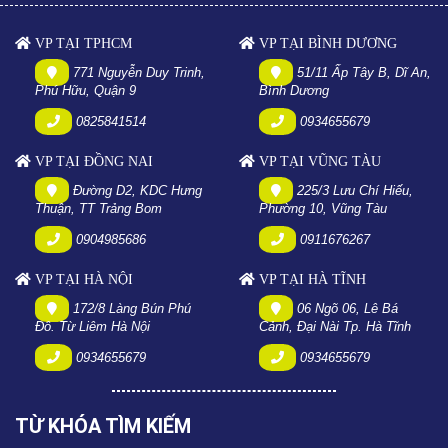
VP TẠI TPHCM
VP TẠI BÌNH DƯƠNG
771 Nguyễn Duy Trinh,
51/11 Ấp Tây B, Dĩ An,
Phú Hữu, Quận 9
Bình Dương
0825841514
0934655679
VP TẠI ĐỒNG NAI
VP TẠI VŨNG TÀU
Đường D2, KDC Hưng
225/3 Lưu Chí Hiếu,
Thuận, TT Trảng Bom
Phường 10, Vũng Tàu
0904985686
0911676267
VP TẠI HÀ NỘI
VP TẠI HÀ TĨNH
172/8 Làng Bún Phú
06 Ngõ 06, Lê Bá
Đô. Từ Liêm Hà Nội
Cảnh, Đại Nài Tp. Hà Tĩnh
0934655679
0934655679
TỪ KHÓA TÌM KIẾM