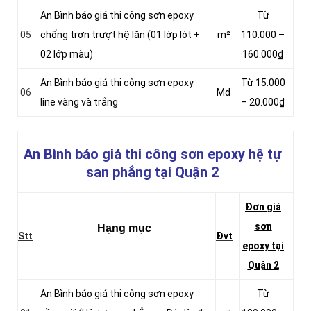
An Bình báo giá thi công sơn epoxy
Từ
05
chống trơn trượt hệ lăn (01 lớp lót +
m²
110.000 –
02 lớp màu)
160.000₫
An Bình báo giá thi công sơn epoxy
Từ 15.000
06
Md
line vàng và trắng
– 20.000₫
An Bình báo giá thi công sơn epoxy hệ tự
san phẳng
tại Quận 2
Đơn giá
sơn
Hạng mục
Stt
Đvt
epoxy tại
Quận 2
An Bình báo giá thi công sơn epoxy
Từ