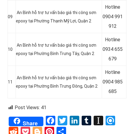
Hotline
An Bình hỗ trợ tư vấn báo giá thi công sơn
0
904 991
09
epoxy tại Phường Thạnh Mỹ Lợi, Quận 2
912
Hotline
An Bình hỗ trợ tư vấn báo giá thi công sơn
0934 655
10
epoxy tại Phường Bình Trưng Tây, Quận 2
679
Hotline
An Bình hỗ trợ tư vấn báo giá thi công sơn
0904 985
11
epoxy tại Phường Bình Trưng Đông, Quận 2
685
Post Views:
41
Facebook
Twitter
LinkedIn
Tumblr
Instap
Refi
Share
Reddit
Pocket
Blogger
Pinterest
Share