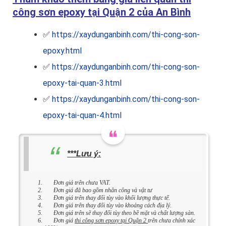
công sơn epoxy tại Quận 2 của An Bình
✅
https://xaydunganbinh.com/thi-cong-son-
epoxy.html
✅
https://xaydunganbinh.com/thi-cong-son-
epoxy-tai-quan-3.html
✅
https://xaydunganbinh.com/thi-cong-son-
epoxy-tai-quan-4.html
***Lưu ý:
Đơn giá trên chưa VAT.
Đơn giá đã bao gồm nhân công và vật tư
Đơn giá trên thay đổi tùy vào khối lượng thực tế.
Đơn giá trên thay đổi tùy vào khoảng cách địa lý.
Đơn giá trên sẽ thay đổi tùy theo bề mặt và chất lượng sàn.
Đơn giá
thi công sơn epoxy tại Quận 2
trên chưa chính xác