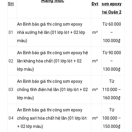
Hạng mục
Stt
Đvt
sơn epoxy
tại Quận 2
An Bình báo giá thi công sơn epoxy
Từ 60.000
01
nhà xưởng hệ lăn (01 lớp lót + 02 lớp
m²
–
màu)
100.000₫
An Bình báo giá thi công sơn epoxy hệ
Từ 90.000
02
lăn kháng hóa chất (01 lớp lót + 02
m²
–
lớp màu)
130.000₫
An Bình báo giá thi công sơn epoxy
Từ
03
chống tĩnh điện hệ lăn (01 lớp lót + 02
m²
110.000 –
lớp màu)
160.000₫
An Bình báo giá thi công sơn epoxy
Từ
04
chống axit hóa chất hệ lăn (01 lớp lót
m²
100.000 –
+ 02 lớp màu)
150.000₫