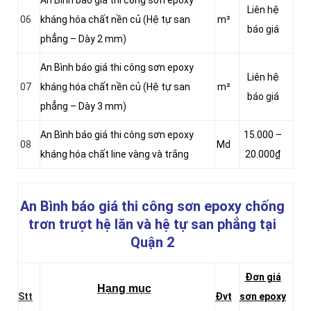
An Bình báo giá thi công sơn epoxy
Liên hệ
06
kháng hóa chất nền củ (Hệ tự san
m²
báo giá
phẳng – Dày 2 mm)
An Bình báo giá thi công sơn epoxy
Liên hệ
07
kháng hóa chất nền củ (Hệ tự san
m²
báo giá
phẳng – Dày 3 mm)
An Bình báo giá thi công sơn epoxy
15.000 –
08
Md
kháng hóa chất line vàng và trắng
20.000₫
An Bình báo giá thi công sơn epoxy chống
trơn trượt hệ lăn và hệ tự san phẳng
tại
Quận 2
Đơn giá
Hạng mục
Stt
Đvt
sơn epoxy