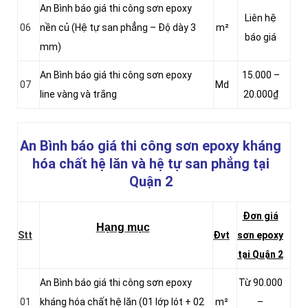
An Bình báo giá thi công sơn epoxy
Liên hệ
06
nền củ (Hệ tự san phẳng – Độ dày 3
m²
báo giá
mm)
An Bình báo giá thi công sơn epoxy
15.000 –
07
Md
line vàng và trắng
20.000₫
An Bình báo giá thi công sơn epoxy kháng
hóa chất hệ lăn và hệ tự san phẳng
tại
Quận 2
Đơn giá
Hạng mục
Stt
Đvt
sơn epoxy
tại Quận 2
An Bình báo giá thi công sơn epoxy
Từ 90.000
01
kháng hóa chất hệ lăn (01 lớp lót + 02
m²
–