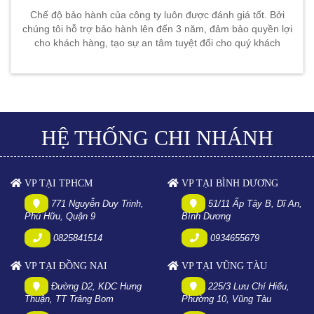
Chế độ bảo hành của công ty luôn được đánh giá tốt. Bởi
chúng tôi hỗ trợ bảo hành lên đến 3 năm, đảm bảo quyền lợi
cho khách hàng, tạo sự an tâm tuyệt đối cho quý khách
HỆ THỐNG CHI NHÁNH
VP TẠI TPHCM
VP TẠI BÌNH DƯƠNG
771 Nguyễn Duy Trinh,
51/11 Ấp Tây B, Dĩ An,
Phú Hữu, Quận 9
Bình Dương
0825841514
0934655679
VP TẠI ĐỒNG NAI
VP TẠI VŨNG TÀU
Đường D2, KDC Hưng
225/3 Lưu Chí Hiếu,
Thuận, TT Trảng Bom
Phường 10, Vũng Tàu