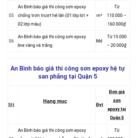
An Bình báo giá thi công sơn epoxy
Từ
05
chống trơn trượt hệ lăn (01 lớp lót +
m²
110.000 –
02 lớp màu)
160.000₫
An Bình báo giá thi công sơn epoxy
Từ 15.000
06
Md
line vàng và trắng
– 20.000₫
An Bình báo giá thi công sơn epoxy hệ tự
san phẳng
tại Quận 5
Đơn giá
sơn
Hạng mục
Stt
Đvt
epoxy tại
Quận 5
An Bình báo giá thi công sơn epoxy
Từ