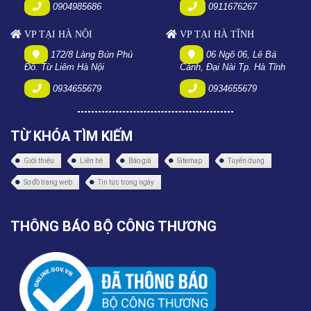
0904985686
0911676267
VP TẠI HÀ NỘI
VP TẠI HÀ TĨNH
172/8 Làng Bún Phú
06 Ngõ 06, Lê Bá
Đô. Từ Liêm Hà Nội
Cảnh, Đại Nài Tp. Hà Tĩnh
0934655679
0934655679
TỪ KHÓA TÌM KIẾM
Giới thiệu
Liên hệ
Báo giá
Sitemap
Tuyển dụng
Sơ đồ trang web
Tin tức trong ngày
THÔNG BÁO BỘ CÔNG THƯƠNG