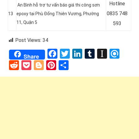
Hotline
An Bình hỗ trợ tư vấn báo giá thi công sơn
0
835 748
13
epoxy tại Phù Đổng Thiên Vương, Phường
11, Quận 5
593
Post Views:
34
Facebook
Twitter
LinkedIn
Tumblr
Instap
Refi
Share
Reddit
Pocket
Blogger
Pinterest
Share