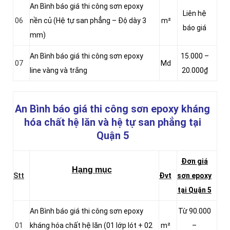
An Bình báo giá thi công sơn epoxy
Liên hệ
06
nền củ (Hệ tự san phẳng – Độ dày 3
m²
báo giá
mm)
An Bình báo giá thi công sơn epoxy
15.000 –
07
Md
line vàng và trắng
20.000₫
An Bình báo giá thi công sơn epoxy kháng
hóa chất hệ lăn và hệ tự san phẳng
tại
Quận 5
Đơn giá
Hạng mục
Stt
Đvt
sơn epoxy
tại Quận 5
An Bình báo giá thi công sơn epoxy
Từ 90.000
01
kháng hóa chất hệ lăn (01 lớp lót + 02
m²
–