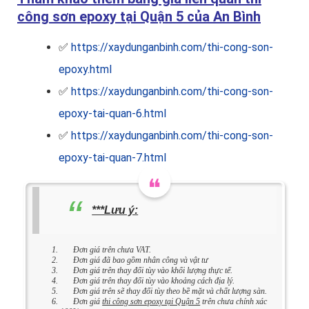
công sơn epoxy tại Quận 5 của An Bình
✅
https://xaydunganbinh.com/thi-cong-son-
epoxy.html
✅
https://xaydunganbinh.com/thi-cong-son-
epoxy-tai-quan-6.html
✅
https://xaydunganbinh.com/thi-cong-son-
epoxy-tai-quan-7.html
***Lưu ý:
Đơn giá trên chưa VAT.
Đơn giá đã bao gồm nhân công và vật tư
Đơn giá trên thay đổi tùy vào khối lượng thực tế.
Đơn giá trên thay đổi tùy vào khoảng cách địa lý.
Đơn giá trên sẽ thay đổi tùy theo bề mặt và chất lượng sàn.
Đơn giá
thi công sơn epoxy tại Quận 5
trên chưa chính xác