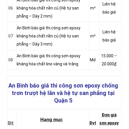
An Bình báo giá thi công sơn epoxy
Liên hệ
06
kháng hóa chất nền củ (Hệ tự san
m²
báo giá
phẳng – Dày 2 mm)
An Bình báo giá thi công sơn epoxy
Liên hệ
07
kháng hóa chất nền củ (Hệ tự san
m²
báo giá
phẳng – Dày 3 mm)
An Bình báo giá thi công sơn epoxy
15.000 –
08
Md
kháng hóa chất line vàng và trắng
20.000₫
An Bình báo giá thi công sơn epoxy chống
trơn trượt hệ lăn và hệ tự san phẳng
tại
Quận 5
Đơn giá
Hạng mục
Stt
Đvt
sơn epoxy