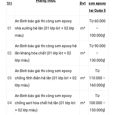
Hạng mục
Stt
Đvt
sơn epoxy
tại Quận 5
An Bình báo giá thi công sơn epoxy
Từ 60.000
01
nhà xưởng hệ lăn (01 lớp lót + 02 lớp
m²
–
màu)
100.000₫
An Bình báo giá thi công sơn epoxy hệ
Từ 90.000
02
lăn kháng hóa chất (01 lớp lót + 02
m²
–
lớp màu)
130.000₫
An Bình báo giá thi công sơn epoxy
Từ
03
chống tĩnh điện hệ lăn (01 lớp lót + 02
m²
110.000 –
lớp màu)
160.000₫
An Bình báo giá thi công sơn epoxy
Từ
04
chống axit hóa chất hệ lăn (01 lớp lót
m²
100.000 –
+ 02 lớp màu)
150.000₫