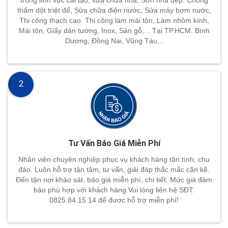
trong lĩnh vực cải tạo, sửa chữa nhà, Sơn nhà đẹp. Chống
thấm dột triệt để, Sửa chữa điện nước, Sửa máy bơm nước,
Thi công thạch cao. Thi công làm mái tôn, Làm nhôm kính,
Mái tôn, Giấy dán tường, Inox, Sàn gỗ,... Tại TP.HCM, Bình
Dương, Đồng Nai, Vũng Tàu,..
2
Tư Vấn Báo Giá Miễn Phí
Nhân viên chuyên nghiệp phục vụ khách hàng tận tình, chu
đáo. Luôn hỗ trợ tận tâm, tư vấn, giải đáp thắc mắc cặn kẽ.
Đến tận nơi khảo sát, báo giá miễn phí, chi tiết. Mức giá đảm
bảo phù hợp với khách hàng Vui lòng liên hệ SĐT:
0825.84.15.14 để đươc hỗ trợ miễn phí!