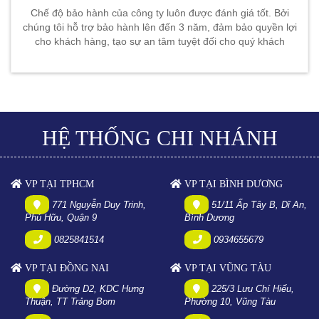
Chế độ bảo hành của công ty luôn được đánh giá tốt. Bởi
chúng tôi hỗ trợ bảo hành lên đến 3 năm, đảm bảo quyền lợi
cho khách hàng, tạo sự an tâm tuyệt đối cho quý khách
HỆ THỐNG CHI NHÁNH
VP TẠI TPHCM
VP TẠI BÌNH DƯƠNG
771 Nguyễn Duy Trinh,
51/11 Ấp Tây B, Dĩ An,
Phú Hữu, Quận 9
Bình Dương
0825841514
0934655679
VP TẠI ĐỒNG NAI
VP TẠI VŨNG TÀU
Đường D2, KDC Hưng
225/3 Lưu Chí Hiếu,
Thuận, TT Trảng Bom
Phường 10, Vũng Tàu