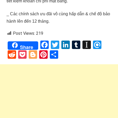
tiết kiệm khoản chi phí mặt bằng.
_ Các chính sách ưu đãi vô cùng hấp dẫn & chế độ bảo
hành lên đến 12 tháng.
Post Views:
219
Facebook
Twitter
LinkedIn
Tumblr
Instap
Refi
Share
Reddit
Pocket
Blogger
Pinterest
Share