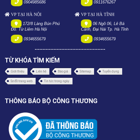
0904985686
0911676267
VP TẠI HÀ NỘI
VP TẠI HÀ TĨNH
172/8 Làng Bún Phú
06 Ngõ 06, Lê Bá
Đô. Từ Liêm Hà Nội
Cảnh, Đại Nài Tp. Hà Tĩnh
0934655679
0934655679
TỪ KHÓA TÌM KIẾM
Giới thiệu
Liên hệ
Báo giá
Sitemap
Tuyển dụng
Sơ đồ trang web
Tin tức trong ngày
THÔNG BÁO BỘ CÔNG THƯƠNG