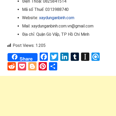
Điện Thoại: 0825841514
Mã số Thuế: 0313988740
Website:
xaydunganbinh.com
Mail: xaydunganbinh.com.vn@gmail.com
Địa chỉ: Quận Gò Vấp, TP Hồ Chí Minh
Post Views:
1.205
Facebook
Twitter
LinkedIn
Tumblr
Instap
Refi
Share
Reddit
Pocket
Blogger
Pinterest
Share