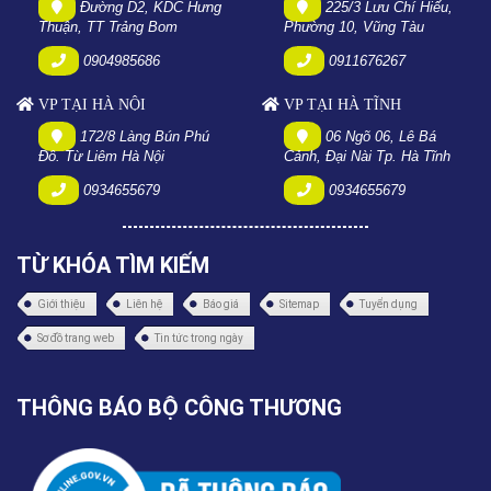
Đường D2, KDC Hưng
225/3 Lưu Chí Hiếu,
Thuận, TT Trảng Bom
Phường 10, Vũng Tàu
0904985686
0911676267
VP TẠI HÀ NỘI
VP TẠI HÀ TĨNH
172/8 Làng Bún Phú
06 Ngõ 06, Lê Bá
Đô. Từ Liêm Hà Nội
Cảnh, Đại Nài Tp. Hà Tĩnh
0934655679
0934655679
TỪ KHÓA TÌM KIẾM
Giới thiệu
Liên hệ
Báo giá
Sitemap
Tuyển dụng
Sơ đồ trang web
Tin tức trong ngày
THÔNG BÁO BỘ CÔNG THƯƠNG