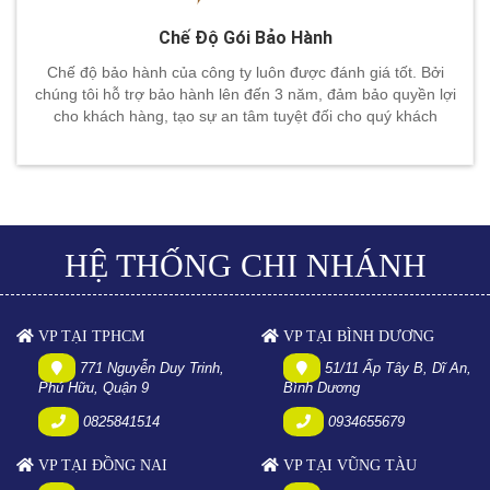
Chế Độ Gói Bảo Hành
Chế độ bảo hành của công ty luôn được đánh giá tốt. Bởi
chúng tôi hỗ trợ bảo hành lên đến 3 năm, đảm bảo quyền lợi
cho khách hàng, tạo sự an tâm tuyệt đối cho quý khách
HỆ THỐNG CHI NHÁNH
VP TẠI TPHCM
VP TẠI BÌNH DƯƠNG
771 Nguyễn Duy Trinh,
51/11 Ấp Tây B, Dĩ An,
Phú Hữu, Quận 9
Bình Dương
0825841514
0934655679
VP TẠI ĐỒNG NAI
VP TẠI VŨNG TÀU