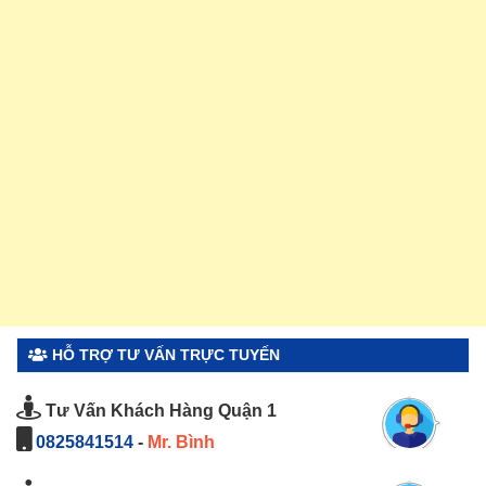
HỖ TRỢ TƯ VẤN TRỰC TUYẾN
Tư Vấn Khách Hàng Quận 1
0825841514
-
Mr. Bình