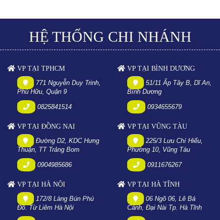
HỆ THỐNG CHI NHÁNH
VP TẠI TPHCM
VP TẠI BÌNH DƯƠNG
771 Nguyễn Duy Trinh,
51/11 Ấp Tây B, Dĩ An,
Phú Hữu, Quận 9
Bình Dương
0825841514
0934655679
VP TẠI ĐỒNG NAI
VP TẠI VŨNG TÀU
Đường D2, KDC Hưng
225/3 Lưu Chí Hiếu,
Thuận, TT Trảng Bom
Phường 10, Vũng Tàu
0904985686
0911676267
VP TẠI HÀ NỘI
VP TẠI HÀ TĨNH
172/8 Làng Bún Phú
06 Ngõ 06, Lê Bá
Đô. Từ Liêm Hà Nội
Cảnh, Đại Nài Tp. Hà Tĩnh