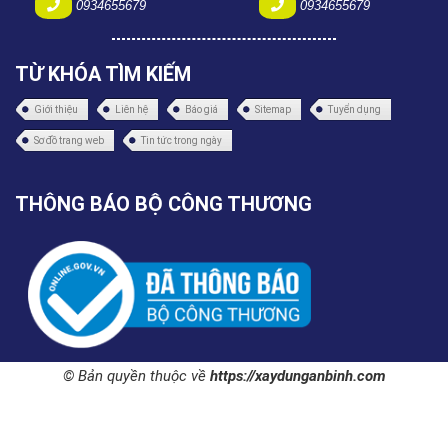
0934655679
0934655679
TỪ KHÓA TÌM KIẾM
Giới thiệu
Liên hệ
Báo giá
Sitemap
Tuyển dụng
Sơ đồ trang web
Tin tức trong ngày
THÔNG BÁO BỘ CÔNG THƯƠNG
© Bản quyền thuộc về
https://xaydunganbinh.com