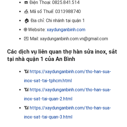
☎️
Điện Thoại: 0825.841.514
🎪
Mã số Thuế: 0313988740
🏠
Địa chỉ: Chi nhánh tại quận 1
🌐 Website:
xaydunganbinh.com
💌 Mail: xaydunganbinh.com.vn@gmail.com
Các dịch vụ liên quan thợ hàn sửa inox, sắt
tại nhà quận 1 của An Bình
📶
https://xaydunganbinh.com/tho-han-sua-
inox-sat-tai-tphcm.html
📶
https://xaydunganbinh.com/tho-han-sua-
inox-sat-tai-quan-2.html
📶
https://xaydunganbinh.com/tho-han-sua-
inox-sat-tai-quan-3.html