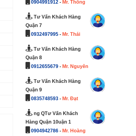
0904991912
-
Mr. Thông
Tư Vấn Khách Hàng
Quận 7
0932497995
-
Mr. Thái
Tư Vấn Khách Hàng
Quận 8
0912655679
-
Mr. Nguyên
Tư Vấn Khách Hàng
Quận 9
0835748593
-
Mr. Đạt
ng QTư Vấn Khách
Hàng Quận 10uận 1
0904942786
-
Mr. Hoàng