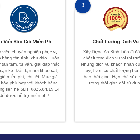
3
ư Vấn Báo Giá Miễn Phí
Chất Lượng Dịch Vụ
 viên chuyên nghiệp phục vụ
Xây Dựng An Bình luôn đi đầ
 hàng tận tình, chu đáo. Luôn
chất lượng dịch vụ tại thị tr
ợ tận tâm, tư vấn, giải đáp thắc
Những dịch vụ khách nhận đư
cặn kẽ. Đến tận nơi khảo sát,
tuyệt vời, có chất lượng bền
giá miễn phí, chi tiết. Mức giá
theo thời gian. Hạn chế sửa
bảo phù hợp với khách hàng
trong thời gian dài sử dụ
òng liên hệ SĐT: 0825.84.15.14
để đươc hỗ trợ miễn phí!