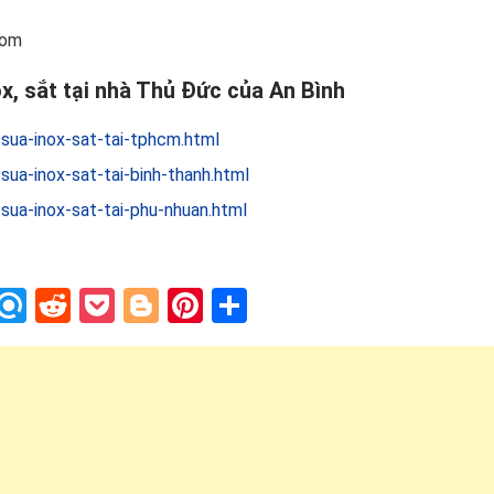
com
ox, sắt tại nhà Thủ Đức của An Bình
sua-inox-sat-tai-tphcm.html
ua-inox-sat-tai-binh-thanh.html
sua-inox-sat-tai-phu-nhuan.html
In
blr
nstapaper
Refind
Reddit
Pocket
Blogger
Pinterest
Share