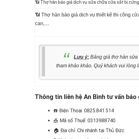
📶 Thợ hàn báo giá dịch vụ sửa chữa cửa sắt bị cứn
📶 Thợ hàn báo giá dịch vụ thiết kế thi công cử
can,…
Lưu ý:
Bảng giá thợ hàn sửa i
tham khảo khảo. Quý khách vui lòng 
Thông tin liên hệ An Bình tư vấn báo 
☎️
Điện Thoại: 0825.841.514
🎪
Mã số Thuế: 0313988740
🏠
Địa chỉ: Chi nhánh tại Thủ Đức