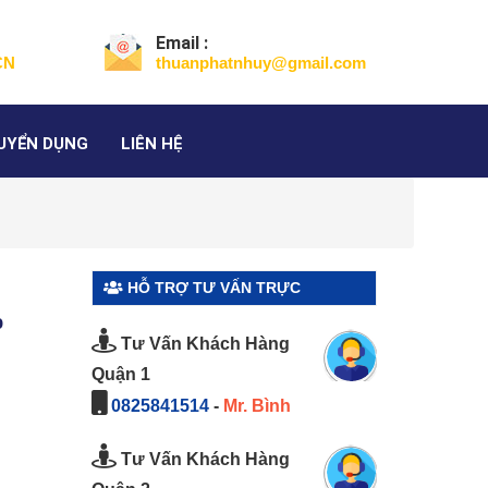
Email :
CN
thuanphatnhuy@gmail.com
UYỂN DỤNG
LIÊN HỆ
HỖ TRỢ TƯ VẤN TRỰC
%
TUYẾN
Tư Vấn Khách Hàng
Quận 1
0825841514
-
Mr. Bình
Tư Vấn Khách Hàng