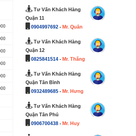
Tư Vấn Khách Hàng
Quận 11
000
0904997692
-
Mr. Quân
000
Tư Vấn Khách Hàng
Quận 12
000
0825841514
-
Mr. Thắng
000
Tư Vấn Khách Hàng
000
Quận Tân Bình
000
0932489685
-
Mr. Hưng
Tư Vấn Khách Hàng
Quận Tân Phú
0906700438
-
Mr. Huy