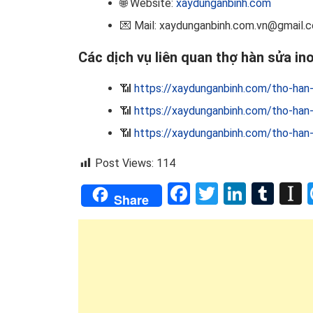
🌐 Website:
xaydunganbinh.com
💌 Mail: xaydunganbinh.com.vn@gmail.
Các dịch vụ liên quan thợ hàn sửa in
📶
https://xaydunganbinh.com/tho-han-
📶
https://xaydunganbinh.com/tho-han-s
📶
https://xaydunganbinh.com/tho-han-
Post Views:
114
Facebook
Twitter
Linked
Tum
I
Share