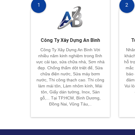
1
2
Công Ty Xây Dựng An Bình
T
Công Ty Xây Dựng An Bình Với
Nhân
nhiều năm kinh nghiệm trong lĩnh
khách
vực cải tạo, sửa chữa nhà, Sơn nhà
hỗ tr
đẹp. Chống thấm dột triệt để, Sửa
mắc 
chữa điện nước, Sửa máy bơm
báo 
nước, Thi công thạch cao. Thi công
đảm 
làm mái tôn, Làm nhôm kính, Mái
Vui l
tôn, Giấy dán tường, Inox, Sàn
gỗ,... Tại TP.HCM, Bình Dương,
Đồng Nai, Vũng Tàu,..