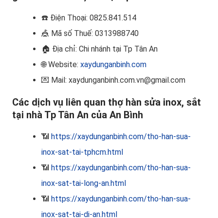
☎️
Điện Thoại: 0825.841.514
🎪
Mã số Thuế: 0313988740
🏠
Địa chỉ: Chi nhánh tại Tp Tân An
🌐 Website:
xaydunganbinh.com
💌 Mail: xaydunganbinh.com.vn@gmail.com
Các dịch vụ liên quan thợ hàn sửa inox, sắt
tại nhà Tp Tân An của An Bình
📶
https://xaydunganbinh.com/tho-han-sua-
inox-sat-tai-tphcm.html
📶
https://xaydunganbinh.com/tho-han-sua-
inox-sat-tai-long-an.html
📶
https://xaydunganbinh.com/tho-han-sua-
inox-sat-tai-di-an.html