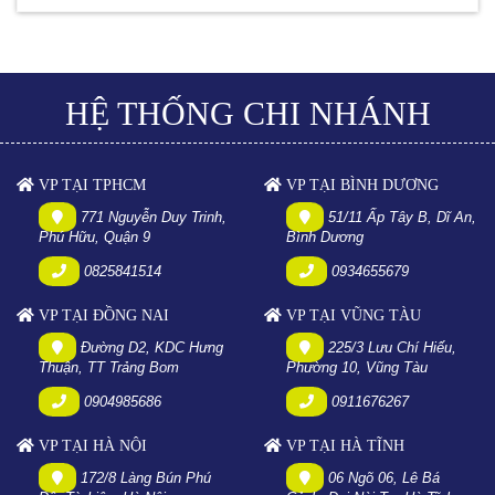
HỆ THỐNG CHI NHÁNH
VP TẠI TPHCM
VP TẠI BÌNH DƯƠNG
771 Nguyễn Duy Trinh,
51/11 Ấp Tây B, Dĩ An,
Phú Hữu, Quận 9
Bình Dương
0825841514
0934655679
VP TẠI ĐỒNG NAI
VP TẠI VŨNG TÀU
Đường D2, KDC Hưng
225/3 Lưu Chí Hiếu,
Thuận, TT Trảng Bom
Phường 10, Vũng Tàu
0904985686
0911676267
VP TẠI HÀ NỘI
VP TẠI HÀ TĨNH
172/8 Làng Bún Phú
06 Ngõ 06, Lê Bá