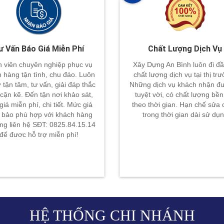
ư Vấn Báo Giá Miễn Phí
Chất Lượng Dịch Vụ
 viên chuyên nghiệp phục vụ
Xây Dựng An Bình luôn đi đầ
 hàng tận tình, chu đáo. Luôn
chất lượng dịch vụ tại thị tr
ợ tận tâm, tư vấn, giải đáp thắc
Những dịch vụ khách nhận đư
cặn kẽ. Đến tận nơi khảo sát,
tuyệt vời, có chất lượng bền
giá miễn phí, chi tiết. Mức giá
theo thời gian. Hạn chế sửa
bảo phù hợp với khách hàng
trong thời gian dài sử dụ
òng liên hệ SĐT: 0825.84.15.14
để đươc hỗ trợ miễn phí!
HỆ THỐNG CHI NHÁNH