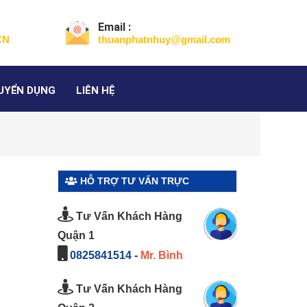
Email :
CN
thuanphatnhuy@gmail.com
UYỂN DỤNG
LIÊN HỆ
HỖ TRỢ TƯ VẤN TRỰC
TUYẾN
Tư Vấn Khách Hàng
Quận 1
0825841514
-
Mr. Bình
Tư Vấn Khách Hàng