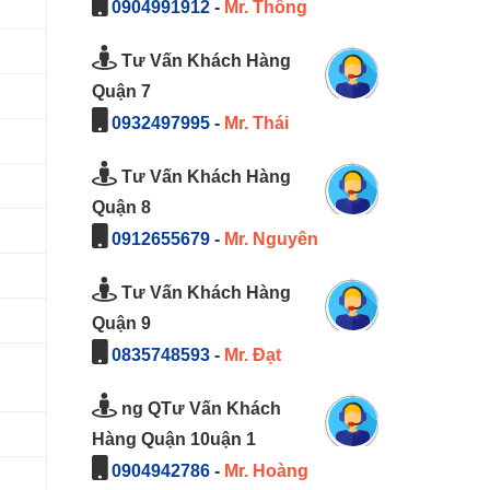
0904991912
-
Mr. Thông
Tư Vấn Khách Hàng
Quận 7
0932497995
-
Mr. Thái
Tư Vấn Khách Hàng
Quận 8
0912655679
-
Mr. Nguyên
Tư Vấn Khách Hàng
Quận 9
0835748593
-
Mr. Đạt
ng QTư Vấn Khách
Hàng Quận 10uận 1
0904942786
-
Mr. Hoàng