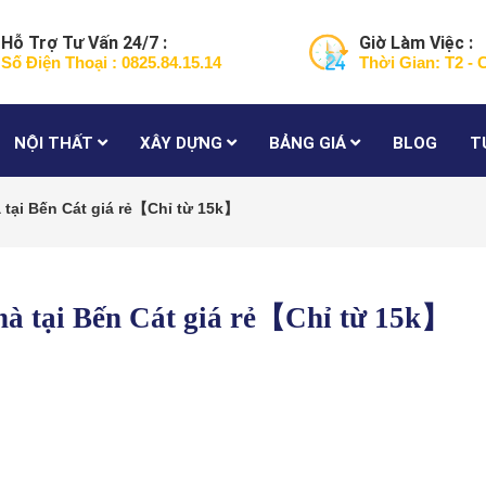
Hỗ Trợ Tư Vấn 24/7 :
Giờ Làm Việc :
Số Điện Thoại : 0825.84.15.14
Thời Gian: T2 - 
NỘI THẤT
XÂY DỰNG
BẢNG GIÁ
BLOG
T
 tại Bến Cát giá rẻ【Chỉ từ 15k】
nhà tại Bến Cát giá rẻ【Chỉ từ 15k】