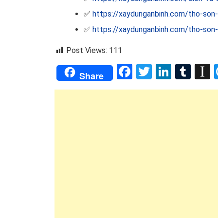
✅
https://xaydunganbinh.com/tho-son-
✅
https://xaydunganbinh.com/tho-son-
Post Views:
111
Facebook
Twitter
Linked
Tum
I
Share