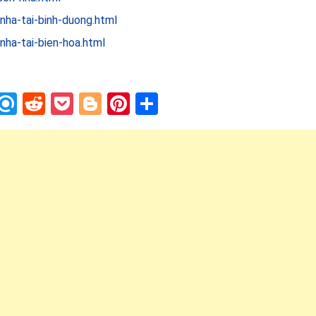
nha-tai-binh-duong.html
nha-tai-bien-hoa.html
In
blr
nstapaper
Refind
Reddit
Pocket
Blogger
Pinterest
Share