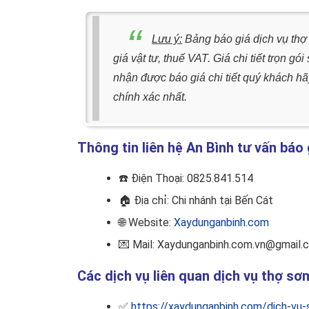
Lưu ý:
Bảng báo giá dịch vụ thợ
giá vật tư, thuế VAT. Giá chi tiết trọn g
nhận được báo giá chi tiết quý khách hãy
chính xác nhất.
Thông tin liên hệ An Bình tư vấn báo 
☎️
Điện Thoại: 0825.841.514
🏠
Địa chỉ: Chi nhánh tại Bến Cát
🌐 Website:
Xaydunganbinh.com
💌 Mail: Xaydunganbinh.com.vn@gmail.
Các dịch vụ liên quan dịch vụ thợ sơ
✅
https://xaydunganbinh.com/dich-vu-