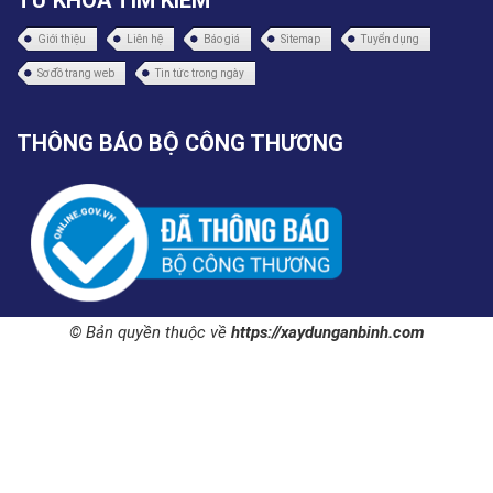
TỪ KHÓA TÌM KIẾM
Giới thiệu
Liên hệ
Báo giá
Sitemap
Tuyển dụng
Sơ đồ trang web
Tin tức trong ngày
THÔNG BÁO BỘ CÔNG THƯƠNG
© Bản quyền thuộc về
https://xaydunganbinh.com