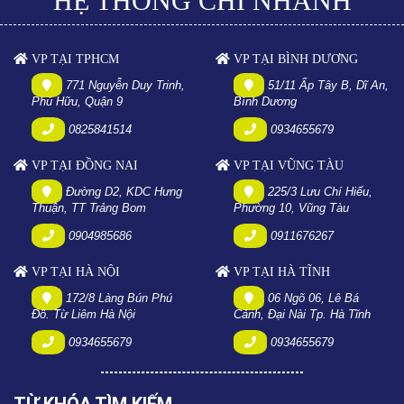
HỆ THỐNG CHI NHÁNH
VP TẠI TPHCM
VP TẠI BÌNH DƯƠNG
771 Nguyễn Duy Trinh,
51/11 Ấp Tây B, Dĩ An,
Phú Hữu, Quận 9
Bình Dương
0825841514
0934655679
VP TẠI ĐỒNG NAI
VP TẠI VŨNG TÀU
Đường D2, KDC Hưng
225/3 Lưu Chí Hiếu,
Thuận, TT Trảng Bom
Phường 10, Vũng Tàu
0904985686
0911676267
VP TẠI HÀ NỘI
VP TẠI HÀ TĨNH
172/8 Làng Bún Phú
06 Ngõ 06, Lê Bá
Đô. Từ Liêm Hà Nội
Cảnh, Đại Nài Tp. Hà Tĩnh
0934655679
0934655679