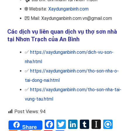
🌐 Website:
Xaydunganbinh.com
💌 Mail: Xaydunganbinh.com.vn@gmail.com
Các dịch vụ liên quan dịch vụ thợ sơn nhà
tại Nhơn Trạch của An Bình
✅
https://xaydunganbinh.com/dich-vu-son-
nha.html
✅
https://xaydunganbinh.com/tho-son-nha-o-
tai-dong-nai.html
✅
https://xaydunganbinh.com/tho-son-nha-tai-
vung-tau.html
Post Views:
94
Facebook
Twitter
LinkedIn
Tumblr
Instap
Refi
Share