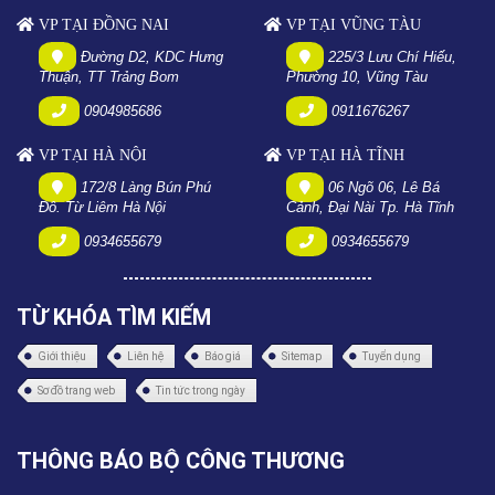
VP TẠI ĐỒNG NAI
VP TẠI VŨNG TÀU
Đường D2, KDC Hưng
225/3 Lưu Chí Hiếu,
Thuận, TT Trảng Bom
Phường 10, Vũng Tàu
0904985686
0911676267
VP TẠI HÀ NỘI
VP TẠI HÀ TĨNH
172/8 Làng Bún Phú
06 Ngõ 06, Lê Bá
Đô. Từ Liêm Hà Nội
Cảnh, Đại Nài Tp. Hà Tĩnh
0934655679
0934655679
TỪ KHÓA TÌM KIẾM
Giới thiệu
Liên hệ
Báo giá
Sitemap
Tuyển dụng
Sơ đồ trang web
Tin tức trong ngày
THÔNG BÁO BỘ CÔNG THƯƠNG