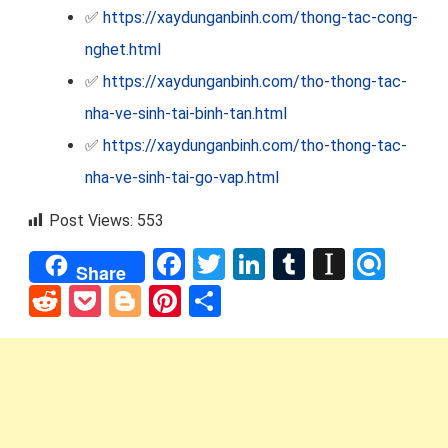
✅
https://xaydunganbinh.com/thong-tac-cong-
nghet.html
✅
https://xaydunganbinh.com/tho-thong-tac-
nha-ve-sinh-tai-binh-tan.html
✅
https://xaydunganbinh.com/tho-thong-tac-
nha-ve-sinh-tai-go-vap.html
Post Views:
553
Facebook
Twitter
LinkedIn
Tumblr
Instap
Refi
Share
Reddit
Pocket
Blogger
Pinterest
Share