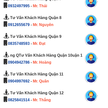
0932497995
-
Mr. Thái
Tư Vấn Khách Hàng Quận 8
0912655679
-
Mr. Nguyên
Tư Vấn Khách Hàng Quận 9
0835748593
-
Mr. Đạt
ng QTư Vấn Khách Hàng Quận 10uận 1
0904942786
-
Mr. Hoàng
Tư Vấn Khách Hàng Quận 11
0904997692
-
Mr. Quân
Tư Vấn Khách Hàng Quận 12
0825841514
-
Mr. Thắng