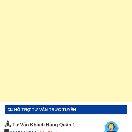
HỖ TRỢ TƯ VẤN TRỰC TUYẾN
Tư Vấn Khách Hàng Quận 1