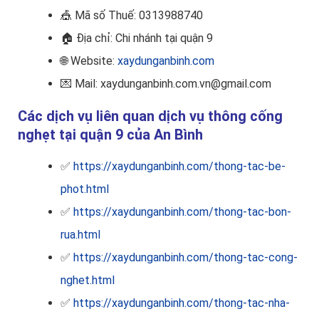
🎪
Mã số Thuế: 0313988740
🏠
Địa chỉ: Chi nhánh tại quận 9
🌐 Website:
xaydunganbinh.com
💌 Mail: xaydunganbinh.com.vn@gmail.com
Các dịch vụ liên quan dịch vụ thông cống
nghẹt tại quận 9 của An Bình
✅
https://xaydunganbinh.com/thong-tac-be-
phot.html
✅
https://xaydunganbinh.com/thong-tac-bon-
rua.html
✅
https://xaydunganbinh.com/thong-tac-cong-
nghet.html
✅
https://xaydunganbinh.com/thong-tac-nha-