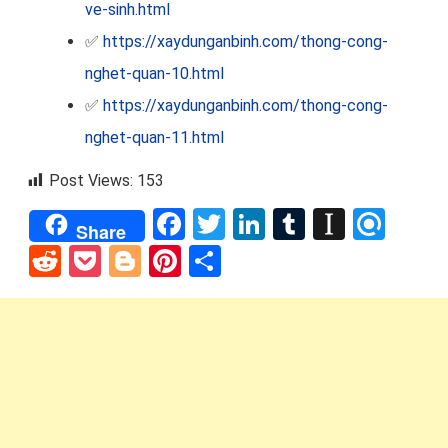
ve-sinh.html
✅
https://xaydunganbinh.com/thong-cong-
nghet-quan-10.html
✅
https://xaydunganbinh.com/thong-cong-
nghet-quan-11.html
Post Views:
153
Facebook
Twitter
LinkedIn
Tumblr
Instap
Refi
Share
Reddit
Pocket
Blogger
Pinterest
Share