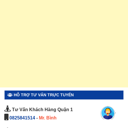
HỖ TRỢ TƯ VẤN TRỰC TUYẾN
Tư Vấn Khách Hàng Quận 1
0825841514
-
Mr. Bình