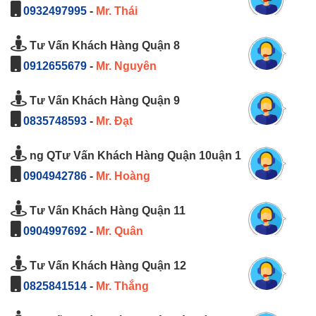
0932497995
-
Mr. Thái
Tư Vấn Khách Hàng Quận 8
0912655679
-
Mr. Nguyên
Tư Vấn Khách Hàng Quận 9
0835748593
-
Mr. Đạt
ng QTư Vấn Khách Hàng Quận 10uận 1
0904942786
-
Mr. Hoàng
Tư Vấn Khách Hàng Quận 11
0904997692
-
Mr. Quân
Tư Vấn Khách Hàng Quận 12
0825841514
-
Mr. Thắng