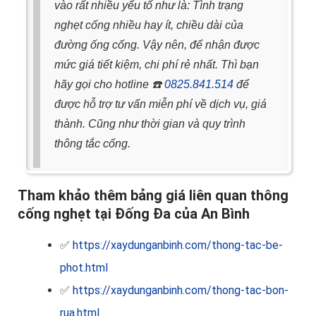
vào rất nhiều yếu tố như là: Tình trạng
nghẹt cống nhiều hay ít, chiều dài của
đường ống cống.
Vậy nên, để nhận được
mức giá tiết kiệm, chi phí rẻ nhất. Thì bạn
hãy gọi cho hotline
☎️
0825.841.514
để
được hỗ trợ tư vấn miễn phí về dịch vụ, giá
thành. Cũng như thời gian và quy trình
thông tắc cống.
Tham khảo thêm bảng giá liên quan thông
cống nghẹt tại Đống Đa của An Bình
✅
https://xaydunganbinh.com/thong-tac-be-
phot.html
✅
https://xaydunganbinh.com/thong-tac-bon-
rua.html