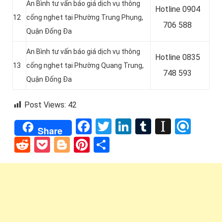
An Bình tư vấn báo giá dịch vụ thông
Hotline
0904
12
cống nghẹt tại Phường Trung Phụng,
706 588
Quận Đống Đa
An Bình tư vấn báo giá dịch vụ thông
Hotline
0835
13
cống nghẹt tại Phường Quang Trung,
748 593
Quận Đống Đa
Post Views:
42
Facebook
Twitter
LinkedIn
Tumblr
Instap
Refi
Share
Reddit
Pocket
Blogger
Pinterest
Share