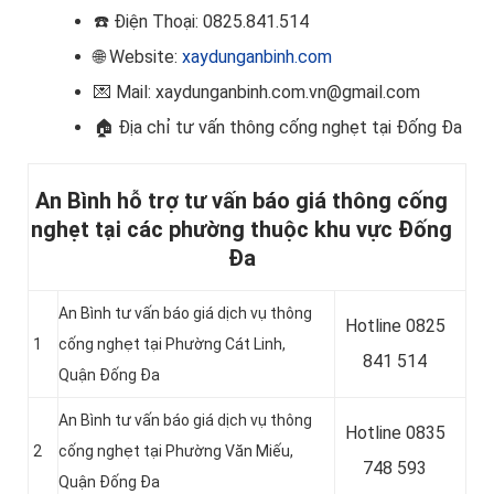
☎️
Điện Thoại: 0825.841.514
🌐 Website:
xaydunganbinh.com
💌 Mail: xaydunganbinh.com.vn@gmail.com
🏠
Địa chỉ tư vấn thông cống nghẹt tại Đống Đa
An Bình hỗ trợ tư vấn báo giá thông cống
nghẹt tại các phường thuộc khu vực Đống
Đa
An Bình tư vấn báo giá dịch vụ thông
Hotline
0825
1
cống nghẹt tại Phường Cát Linh,
841 514
Quận Đống Đa
An Bình tư vấn báo giá dịch vụ thông
Hotline
0835
2
cống nghẹt tại Phường Văn Miếu,
748 593
Quận Đống Đa