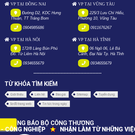
VP TẠI ĐỒNG NAI
VP TẠI VŨNG TÀU
Đường D2, KDC Hưng
225/3 Lưu Chí Hiếu,
Thuận, TT Trảng Bom
Phường 10, Vũng Tàu
0904985686
0911676267
VP TẠI HÀ NỘI
VP TẠI HÀ TĨNH
172/8 Làng Bún Phú
06 Ngõ 06, Lê Bá
Đô. Từ Liêm Hà Nội
Cảnh, Đại Nài Tp. Hà Tĩnh
0934655679
0934655679
TỪ KHÓA TÌM KIẾM
Giới thiệu
Liên hệ
Báo giá
Sitemap
Tuyển dụng
Sơ đồ trang web
Tin tức trong ngày
THÔNG BÁO BỘ CÔNG THƯƠNG
NHẬN LÀM TỪ NHỮNG VIỆC NHỎ NHẤT
★
CUNG