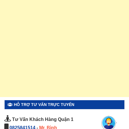
HỖ TRỢ TƯ VẤN TRỰC TUYẾN
Tư Vấn Khách Hàng Quận 1
0825841514
-
Mr. Bình