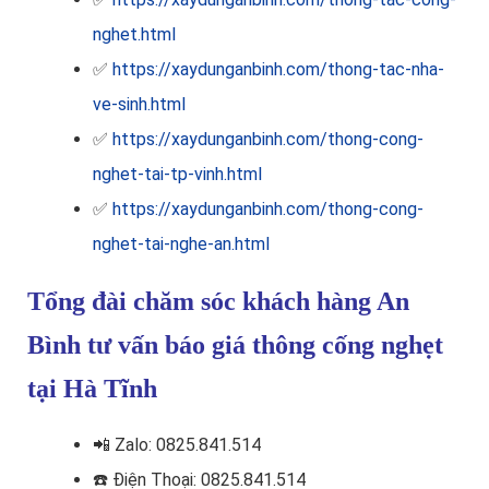
nghet.html
✅
https://xaydunganbinh.com/thong-tac-nha-
ve-sinh.html
✅
https://xaydunganbinh.com/thong-cong-
nghet-tai-tp-vinh.html
✅
https://xaydunganbinh.com/thong-cong-
nghet-tai-nghe-an.html
Tổng đài chăm sóc khách hàng An
Bình tư vấn báo giá thông cống nghẹt
tại Hà Tĩnh
📲
Zalo: 0825.841.514
☎️
Điện Thoại: 0825.841.514