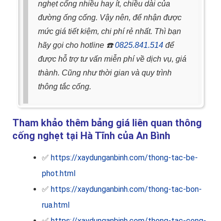
nghẹt cống nhiều hay ít, chiều dài của
đường ống cống.
Vậy nên, để nhận được
mức giá tiết kiệm, chi phí rẻ nhất. Thì bạn
hãy gọi cho hotline
☎️
0825.841.514
để
được hỗ trợ tư vấn miễn phí về dịch vụ, giá
thành. Cũng như thời gian và quy trình
thông tắc cống.
Tham khảo thêm bảng giá liên quan thông
cống nghẹt tại Hà Tĩnh của An Bình
✅
https://xaydunganbinh.com/thong-tac-be-
phot.html
✅
https://xaydunganbinh.com/thong-tac-bon-
rua.html
✅
https://xaydunganbinh.com/thong-tac-cong-