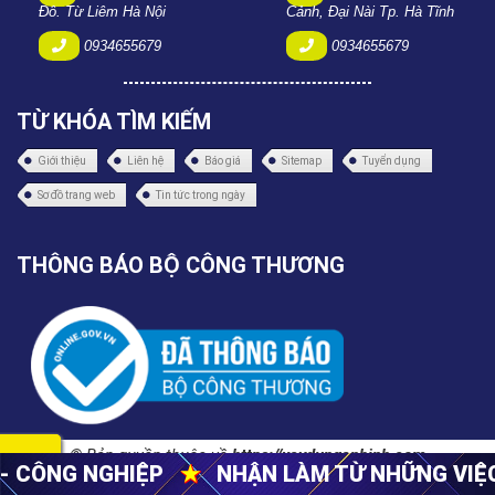
Đô. Từ Liêm Hà Nội
Cảnh, Đại Nài Tp. Hà Tĩnh
0934655679
0934655679
TỪ KHÓA TÌM KIẾM
Giới thiệu
Liên hệ
Báo giá
Sitemap
Tuyển dụng
Sơ đồ trang web
Tin tức trong ngày
THÔNG BÁO BỘ CÔNG THƯƠNG
© Bản quyền thuộc về
https://xaydunganbinh.com
NHẬN LÀM TỪ NHỮNG VIỆC NHỎ NHẤT
★
CUNG