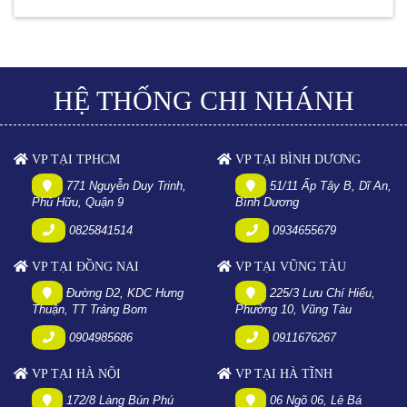
HỆ THỐNG CHI NHÁNH
VP TẠI TPHCM
VP TẠI BÌNH DƯƠNG
771 Nguyễn Duy Trinh,
51/11 Ấp Tây B, Dĩ An,
Phú Hữu, Quận 9
Bình Dương
0825841514
0934655679
VP TẠI ĐỒNG NAI
VP TẠI VŨNG TÀU
Đường D2, KDC Hưng
225/3 Lưu Chí Hiếu,
Thuận, TT Trảng Bom
Phường 10, Vũng Tàu
0904985686
0911676267
VP TẠI HÀ NỘI
VP TẠI HÀ TĨNH
172/8 Làng Bún Phú
06 Ngõ 06, Lê Bá