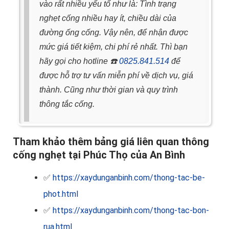
vào rất nhiều yếu tố như là: Tình trạng
nghẹt cống nhiều hay ít, chiều dài của
đường ống cống.
Vậy nên, để nhận được
mức giá tiết kiệm, chi phí rẻ nhất. Thì bạn
hãy gọi cho hotline
☎️
0825.841.514
để
được hỗ trợ tư vấn miễn phí về dịch vụ, giá
thành. Cũng như thời gian và quy trình
thông tắc cống.
Tham khảo thêm bảng giá liên quan thông
cống nghẹt tại Phúc Thọ của An Bình
✅
https://xaydunganbinh.com/thong-tac-be-
phot.html
✅
https://xaydunganbinh.com/thong-tac-bon-
rua.html