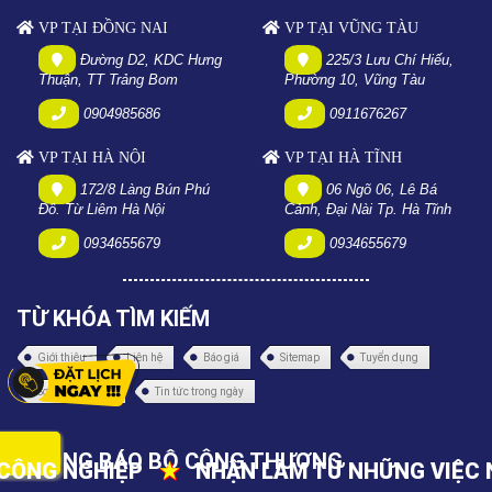
VP TẠI ĐỒNG NAI
VP TẠI VŨNG TÀU
Đường D2, KDC Hưng
225/3 Lưu Chí Hiếu,
Thuận, TT Trảng Bom
Phường 10, Vũng Tàu
0904985686
0911676267
VP TẠI HÀ NỘI
VP TẠI HÀ TĨNH
172/8 Làng Bún Phú
06 Ngõ 06, Lê Bá
Đô. Từ Liêm Hà Nội
Cảnh, Đại Nài Tp. Hà Tĩnh
0934655679
0934655679
TỪ KHÓA TÌM KIẾM
Giới thiệu
Liên hệ
Báo giá
Sitemap
Tuyển dụng
Sơ đồ trang web
Tin tức trong ngày
THÔNG BÁO BỘ CÔNG THƯƠNG
ẬN LÀM TỪ NHỮNG VIỆC NHỎ NHẤT
★
CUNG 