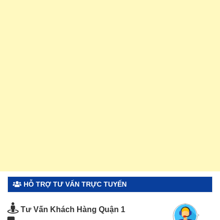
HỖ TRỢ TƯ VẤN TRỰC TUYẾN
Tư Vấn Khách Hàng Quận 1