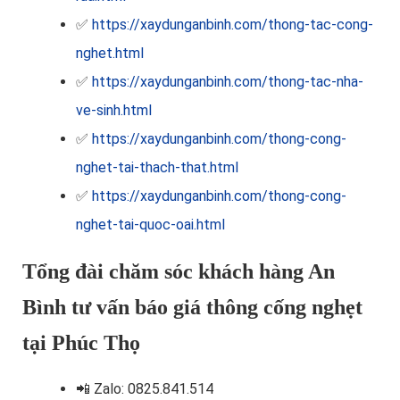
✅
https://xaydunganbinh.com/thong-tac-cong-
nghet.html
✅
https://xaydunganbinh.com/thong-tac-nha-
ve-sinh.html
✅
https://xaydunganbinh.com/thong-cong-
nghet-tai-thach-that.html
✅
https://xaydunganbinh.com/thong-cong-
nghet-tai-quoc-oai.html
Tổng đài chăm sóc khách hàng An
Bình tư vấn báo giá thông cống nghẹt
tại Phúc Thọ
📲
Zalo: 0825.841.514