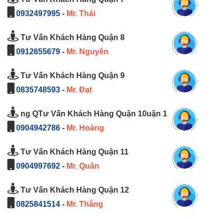
0932497995
-
Mr. Thái
Tư Vấn Khách Hàng Quận 8
0912655679
-
Mr. Nguyên
Tư Vấn Khách Hàng Quận 9
0835748593
-
Mr. Đạt
ng QTư Vấn Khách Hàng Quận 10uận 1
0904942786
-
Mr. Hoàng
Tư Vấn Khách Hàng Quận 11
0904997692
-
Mr. Quân
Tư Vấn Khách Hàng Quận 12
0825841514
-
Mr. Thắng