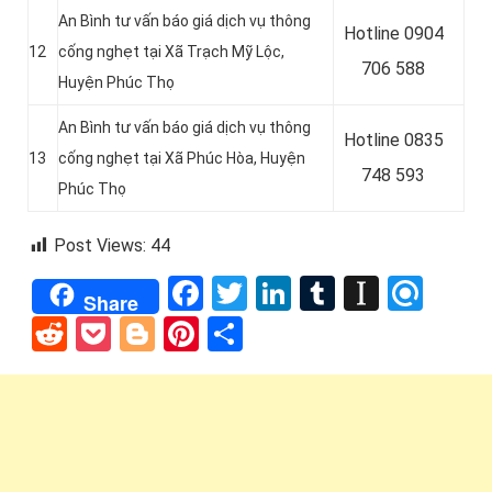
An Bình tư vấn báo giá dịch vụ thông
Hotline
0904
12
cống nghẹt tại Xã Trạch Mỹ Lộc,
706 588
Huyện Phúc Thọ
An Bình tư vấn báo giá dịch vụ thông
Hotline
0835
13
cống nghẹt tại Xã Phúc Hòa, Huyện
748 593
Phúc Thọ
Post Views:
44
Facebook
Twitter
LinkedIn
Tumblr
Instap
Refi
Share
Reddit
Pocket
Blogger
Pinterest
Share