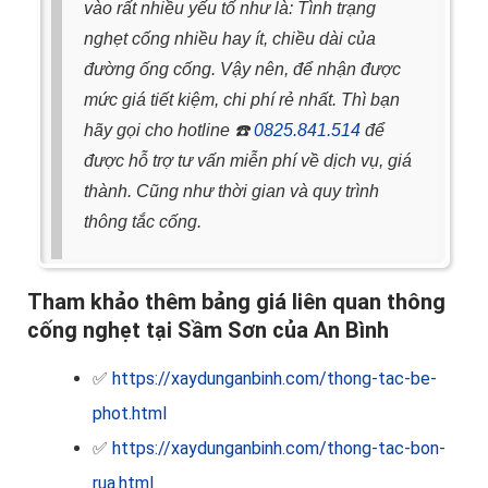
vào rất nhiều yếu tố như là: Tình trạng
nghẹt cống nhiều hay ít, chiều dài của
đường ống cống.
Vậy nên, để nhận được
mức giá tiết kiệm, chi phí rẻ nhất. Thì bạn
hãy gọi cho hotline
☎️
0825.841.514
để
được hỗ trợ tư vấn miễn phí về dịch vụ, giá
thành. Cũng như thời gian và quy trình
thông tắc cống.
Tham khảo thêm bảng giá liên quan thông
cống nghẹt tại Sầm Sơn của An Bình
✅
https://xaydunganbinh.com/thong-tac-be-
phot.html
✅
https://xaydunganbinh.com/thong-tac-bon-
rua.html