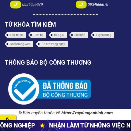
0934655679
0934655679
TỪ KHÓA TÌM KIẾM
Giới thiệu
Liên hệ
Báo giá
Sitemap
Tuyển dụng
Sơ đồ trang web
Tin tức trong ngày
THÔNG BÁO BỘ CÔNG THƯƠNG
© Bản quyền thuộc về
https://xaydunganbinh.com
N LÀM TỪ NHỮNG VIỆC NHỎ NHẤT
★
CUNG C