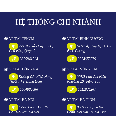
HỆ THỐNG CHI NHÁNH
VP TẠI TPHCM
VP TẠI BÌNH DƯƠNG
771 Nguyễn Duy Trinh,
51/11 Ấp Tây B, Dĩ An,
Phú Hữu, Quận 9
Bình Dương
0825841514
0934655679
VP TẠI ĐỒNG NAI
VP TẠI VŨNG TÀU
Đường D2, KDC Hưng
225/3 Lưu Chí Hiếu,
Thuận, TT Trảng Bom
Phường 10, Vũng Tàu
0904985686
0911676267
VP TẠI HÀ NỘI
VP TẠI HÀ TĨNH
172/8 Làng Bún Phú
06 Ngõ 06, Lê Bá
Đô. Từ Liêm Hà Nội
Cảnh, Đại Nài Tp. Hà Tĩnh