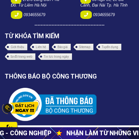
Đô. Từ Liêm Hà Nội
Cảnh, Đại Nài Tp. Hà Tĩnh
0934655679
0934655679
TỪ KHÓA TÌM KIẾM
Giới thiệu
Liên hệ
Báo giá
Sitemap
Tuyển dụng
Sơ đồ trang web
Tin tức trong ngày
THÔNG BÁO BỘ CÔNG THƯƠNG
© Bản quyền thuộc về
https://xaydunganbinh.com
NHẬN LÀM TỪ NHỮNG VIỆC NHỎ NHẤT
★
CU