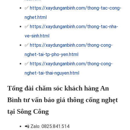
✅
https://xaydunganbinh.com/thong-tac-cong-
nghet.html
✅
https://xaydunganbinh.com/thong-tac-nha-
ve-sinh.html
✅
https://xaydunganbinh.com/thong-cong-
nghet-tai-tp-pho-yen.html
✅
https://xaydunganbinh.com/thong-cong-
nghet-tai-thai-nguyen.html
Tổng đài chăm sóc khách hàng An
Bình tư vấn báo giá thông cống nghẹt
tại Sông Công
📲
Zalo: 0825.841.514