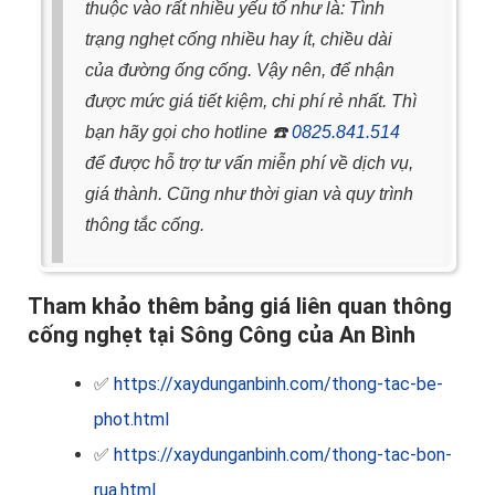
thuộc vào rất nhiều yếu tố như là: Tình
trạng nghẹt cống nhiều hay ít, chiều dài
của đường ống cống.
Vậy nên, để nhận
được mức giá tiết kiệm, chi phí rẻ nhất. Thì
bạn hãy gọi cho hotline
☎️
0825.841.514
để được hỗ trợ tư vấn miễn phí về dịch vụ,
giá thành. Cũng như thời gian và quy trình
thông tắc cống.
Tham khảo thêm bảng giá liên quan thông
cống nghẹt tại Sông Công của An Bình
✅
https://xaydunganbinh.com/thong-tac-be-
phot.html
✅
https://xaydunganbinh.com/thong-tac-bon-
rua.html