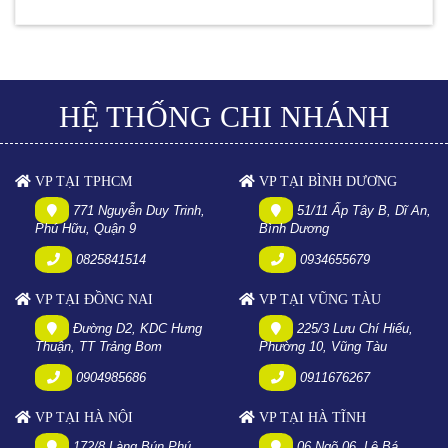
HỆ THỐNG CHI NHÁNH
VP TẠI TPHCM
VP TẠI BÌNH DƯƠNG
771 Nguyễn Duy Trinh,
51/11 Ấp Tây B, Dĩ An,
Phú Hữu, Quận 9
Bình Dương
0825841514
0934655679
VP TẠI ĐỒNG NAI
VP TẠI VŨNG TÀU
Đường D2, KDC Hưng
225/3 Lưu Chí Hiếu,
Thuận, TT Trảng Bom
Phường 10, Vũng Tàu
0904985686
0911676267
VP TẠI HÀ NỘI
VP TẠI HÀ TĨNH
172/8 Làng Bún Phú
06 Ngõ 06, Lê Bá