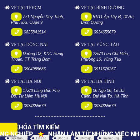
VP TẠI TPHCM
VP TẠI BÌNH DƯƠNG
771 Nguyễn Duy Trinh,
51/11 Ấp Tây B, Dĩ An,
Phú Hữu, Quận 9
Bình Dương
0825841514
0934655679
VP TẠI ĐỒNG NAI
VP TẠI VŨNG TÀU
Đường D2, KDC Hưng
225/3 Lưu Chí Hiếu,
Thuận, TT Trảng Bom
Phường 10, Vũng Tàu
0904985686
0911676267
VP TẠI HÀ NỘI
VP TẠI HÀ TĨNH
172/8 Làng Bún Phú
06 Ngõ 06, Lê Bá
Đô. Từ Liêm Hà Nội
Cảnh, Đại Nài Tp. Hà Tĩnh
0934655679
0934655679
TỪ KHÓA TÌM KIẾM
 LÀM TỪ NHỮNG VIỆC NHỎ NHẤT
★
CUNG CẤP
Giới thiệu
Liên hệ
Báo giá
Sitemap
Tuyển dụng