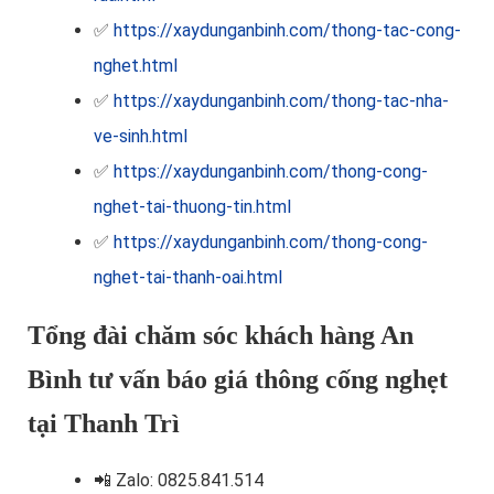
✅
https://xaydunganbinh.com/thong-tac-cong-
nghet.html
✅
https://xaydunganbinh.com/thong-tac-nha-
ve-sinh.html
✅
https://xaydunganbinh.com/thong-cong-
nghet-tai-thuong-tin.html
✅
https://xaydunganbinh.com/thong-cong-
nghet-tai-thanh-oai.html
Tổng đài chăm sóc khách hàng An
Bình tư vấn báo giá thông cống nghẹt
tại Thanh Trì
📲
Zalo: 0825.841.514