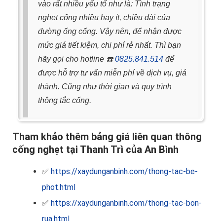
vào rất nhiều yếu tố như là: Tình trạng
nghẹt cống nhiều hay ít, chiều dài của
đường ống cống.
Vậy nên, để nhận được
mức giá tiết kiệm, chi phí rẻ nhất. Thì bạn
hãy gọi cho hotline
☎️
0825.841.514
để
được hỗ trợ tư vấn miễn phí về dịch vụ, giá
thành. Cũng như thời gian và quy trình
thông tắc cống.
Tham khảo thêm bảng giá liên quan thông
cống nghẹt tại Thanh Trì của An Bình
✅
https://xaydunganbinh.com/thong-tac-be-
phot.html
✅
https://xaydunganbinh.com/thong-tac-bon-
rua.html