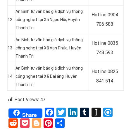
An Bình tư vấn báo giá dịch vụ thông
Hotline
0904
12
cống nghẹt tại Xã Ngọc Hồi, Huyện
706 588
Thanh Trì
An Bình tư vấn báo giá dịch vụ thông
Hotline
0835
13
cống nghẹt tại Xã Vạn Phúc, Huyện
748 593
Thanh Trì
An Bình tư vấn báo giá dịch vụ thông
Hotline 0825
14
cống nghẹt tại Xã Đại áng, Huyện
841 514
Thanh Trì
Post Views:
47
Facebook
Twitter
LinkedIn
Tumblr
Instap
Refi
Share
Reddit
Pocket
Blogger
Pinterest
Share