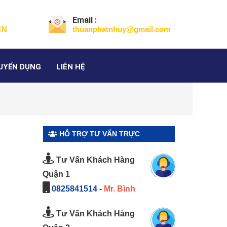
Email :
CN
thuanphatnhuy@gmail.com
UYỂN DỤNG
LIÊN HỆ
HỖ TRỢ TƯ VẤN TRỰC
】
TUYẾN
Tư Vấn Khách Hàng
Quận 1
0825841514
-
Mr. Bình
Tư Vấn Khách Hàng