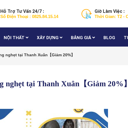
Hỗ Trợ Tư Vấn 24/7 :
Giờ Làm Việc :
Số Điện Thoại : 0825.84.15.14
Thời Gian: T2 - 
NỘI THẤT
XÂY DỰNG
BẢNG GIÁ
BLOG
T
cống nghẹt tại Thanh Xuân【Giảm 20%】
ống nghẹt tại Thanh Xuân【Giảm 20%