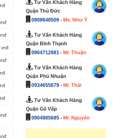
Tư Vấn Khách Hàng
vnđ
Quận Thủ Đức
0908648509
-
Ms. Như Ý
 vnđ
Tư Vấn Khách Hàng
 vnđ
Quận Bình Thạnh
/ vnđ
0904712881
-
Mr. Thuận
 vnđ
Tư Vấn Khách Hàng
vnđ
Quận Phú Nhuận
0934655679
-
Mr. Thái
vnđ
vnđ
Tư Vấn Khách Hàng
Quận Gò Vấp
 vnđ
0904985685
-
Mr. Nguyên
 vnđ