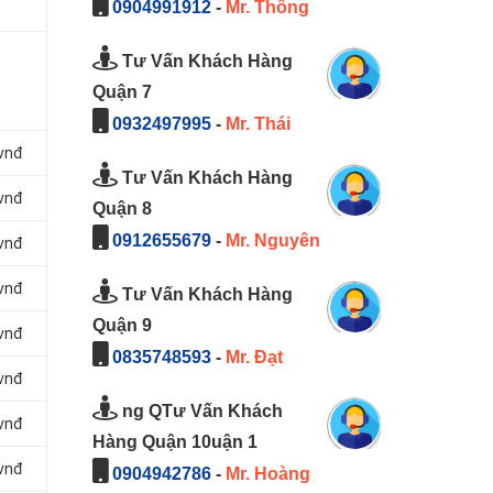
0904991912
-
Mr. Thông
Tư Vấn Khách Hàng
Quận 7
0932497995
-
Mr. Thái
 vnđ
Tư Vấn Khách Hàng
 vnđ
Quận 8
0912655679
-
Mr. Nguyên
 vnđ
 vnđ
Tư Vấn Khách Hàng
Quận 9
 vnđ
0835748593
-
Mr. Đạt
 vnđ
ng QTư Vấn Khách
 vnđ
Hàng Quận 10uận 1
 vnđ
0904942786
-
Mr. Hoàng