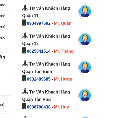
 vnđ
Tư Vấn Khách Hàng
Quận 11
 vnđ
0904997692
-
Mr. Quân
 vnđ
Tư Vấn Khách Hàng
 vnđ
Quận 12
0825841514
-
Mr. Thắng
 An
Tư Vấn Khách Hàng
Quận Tân Bình
0932489685
-
Mr. Hưng
Tư Vấn Khách Hàng
Quận Tân Phú
vnđ
0906700438
-
Mr. Huy