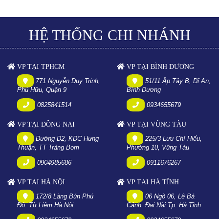
HỆ THỐNG CHI NHÁNH
VP TẠI TPHCM
VP TẠI BÌNH DƯƠNG
771 Nguyễn Duy Trinh,
51/11 Ấp Tây B, Dĩ An,
Phú Hữu, Quận 9
Bình Dương
0825841514
0934655679
VP TẠI ĐỒNG NAI
VP TẠI VŨNG TÀU
Đường D2, KDC Hưng
225/3 Lưu Chí Hiếu,
Thuận, TT Trảng Bom
Phường 10, Vũng Tàu
0904985686
0911676267
VP TẠI HÀ NỘI
VP TẠI HÀ TĨNH
172/8 Làng Bún Phú
06 Ngõ 06, Lê Bá
Đô. Từ Liêm Hà Nội
Cảnh, Đại Nài Tp. Hà Tĩnh