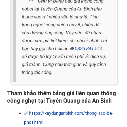
Chú ý:
Bảng báo giá thông cống
nghẹt tại Tuyên Quang của An Bình phụ
thuộc vào rất nhiều yếu tố như là: Tình
trạng nghẹt cống nhiều hay ít, chiều dài
của đường ống cống.
Vậy nên, để nhận
được mức giá tiết kiệm, chi phí rẻ nhất. Thì
bạn hãy gọi cho hotline
☎️
0825.841.514
để được hỗ trợ tư vấn miễn phí về dịch vụ,
giá thành. Cũng như thời gian và quy trình
thông tắc cống.
Tham khảo thêm bảng giá liên quan thông
cống nghẹt tại Tuyên Quang của An Bình
✅
https://xaydunganbinh.com/thong-tac-be-
phot.html