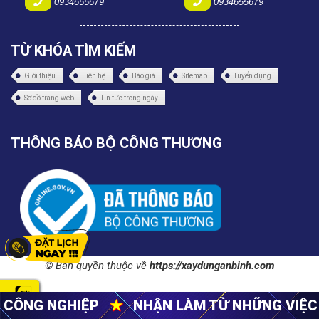
0934655679
0934655679
TỪ KHÓA TÌM KIẾM
Giới thiệu
Liên hệ
Báo giá
Sitemap
Tuyển dụng
Sơ đồ trang web
Tin tức trong ngày
THÔNG BÁO BỘ CÔNG THƯƠNG
© Bản quyền thuộc về
https://xaydunganbinh.com
HẬN LÀM TỪ NHỮNG VIỆC NHỎ NHẤT
★
CUNG