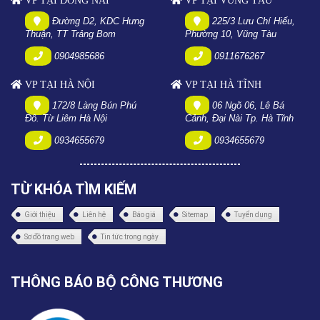
VP TẠI ĐỒNG NAI
VP TẠI VŨNG TÀU
Đường D2, KDC Hưng
225/3 Lưu Chí Hiếu,
Thuận, TT Trảng Bom
Phường 10, Vũng Tàu
0904985686
0911676267
VP TẠI HÀ NỘI
VP TẠI HÀ TĨNH
172/8 Làng Bún Phú
06 Ngõ 06, Lê Bá
Đô. Từ Liêm Hà Nội
Cảnh, Đại Nài Tp. Hà Tĩnh
0934655679
0934655679
TỪ KHÓA TÌM KIẾM
Giới thiệu
Liên hệ
Báo giá
Sitemap
Tuyển dụng
Sơ đồ trang web
Tin tức trong ngày
THÔNG BÁO BỘ CÔNG THƯƠNG