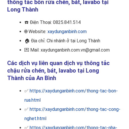
thông tắc bồn rửa chén, bát, lavabo tại
Long Thành
☎️
Điện Thoại: 0825.841.514
🌐 Website:
xaydunganbinh.com
🏠
Địa chỉ: Chi nhánh ở tại Long Thành
💌 Mail: xaydunganbinh.com.vn@gmail.com
Các dịch vụ liên quan dịch vụ thông tắc
chậu rửa chén, bát, lavabo tại Long
Thành của An Bình
✅
https://xaydunganbinh.com/thong-tac-bon-
rua.html
✅
https://xaydunganbinh.com/thong-tac-cong-
nghet.html
✅
https://xaydunganbinh.com/thong-tac-nha-