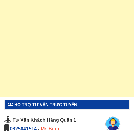
HỖ TRỢ TƯ VẤN TRỰC TUYẾN
Tư Vấn Khách Hàng Quận 1
0825841514
-
Mr. Bình