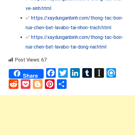
ve-sinh.html
✅
https://xaydunganbinh.com/thong-tac-bon-
rua-chen-bat-lavabo-tai-nhon-trach.html
✅
https://xaydunganbinh.com/thong-tac-bon-
rua-chen-bat-lavabo-tai-dong-nai.html
Post Views:
67
Facebook
Twitter
LinkedIn
Tumblr
Instap
Refi
Share
Reddit
Pocket
Blogger
Pinterest
Share