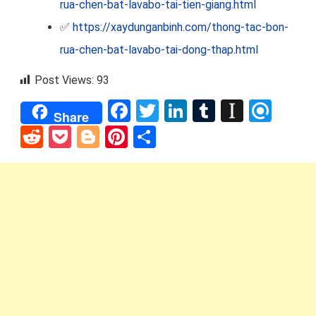
rua-chen-bat-lavabo-tai-tien-giang.html
✅
https://xaydunganbinh.com/thong-tac-bon-
rua-chen-bat-lavabo-tai-dong-thap.html
Post Views:
93
Facebook
Twitter
LinkedIn
Tumblr
Instap
Refi
Share
Reddit
Pocket
Blogger
Pinterest
Share