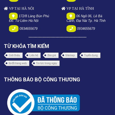
VP TẠI HÀ NỘI
VP TẠI HÀ TĨNH
172/8 Làng Bún Phú
06 Ngõ 06, Lê Bá
Đô. Từ Liêm Hà Nội
Cảnh, Đại Nài Tp. Hà Tĩnh
0934655679
0934655679
TỪ KHÓA TÌM KIẾM
Giới thiệu
Liên hệ
Báo giá
Sitemap
Tuyển dụng
Sơ đồ trang web
Tin tức trong ngày
THÔNG BÁO BỘ CÔNG THƯƠNG