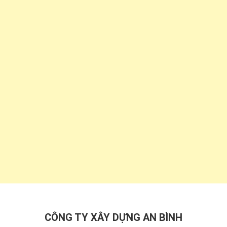
CÔNG TY XÂY DỰNG AN BÌNH