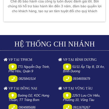
Chế độ bảo hành của công ty luôn được đánh giá tốt. Bởi
chúng tôi hỗ trợ bảo hành lên đến 3 năm, đảm bảo quyền lợi
cho khách hàng, tạo sự an tâm tuyệt đối cho quý khách
HỆ THỐNG CHI NHÁNH
VP TẠI TPHCM
VP TẠI BÌNH DƯƠNG
771 Nguyễn Duy Trinh,
51/11 Ấp Tây B, Dĩ An,
Phú Hữu, Quận 9
Bình Dương
0825841514
0934655679
VP TẠI ĐỒNG NAI
VP TẠI VŨNG TÀU
Đường D2, KDC Hưng
225/3 Lưu Chí Hiếu,
Thuận, TT Trảng Bom
Phường 10, Vũng Tàu
0904985686
0911676267