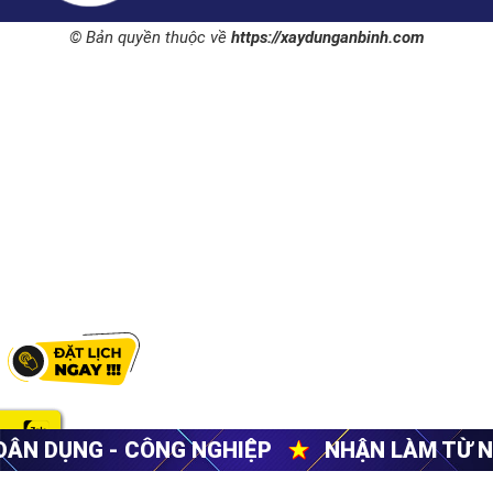
© Bản quyền thuộc về
https://xaydunganbinh.com
NG NGHIỆP
★
NHẬN LÀM TỪ NHỮNG VIỆC NH