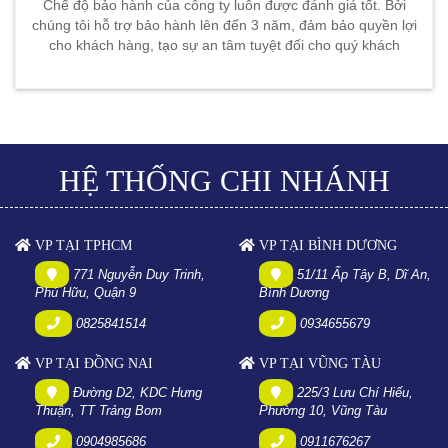
Chế độ bảo hành của công ty luôn được đánh giá tốt. Bởi
chúng tôi hỗ trợ bảo hành lên đến 3 năm, đảm bảo quyền lợi
cho khách hàng, tạo sự an tâm tuyệt đối cho quý khách
HỆ THỐNG CHI NHÁNH
VP TẠI TPHCM
VP TẠI BÌNH DƯƠNG
771 Nguyễn Duy Trinh,
51/11 Ấp Tây B, Dĩ An,
Phú Hữu, Quận 9
Bình Dương
0825841514
0934655679
VP TẠI ĐỒNG NAI
VP TẠI VŨNG TÀU
Đường D2, KDC Hưng
225/3 Lưu Chí Hiếu,
Thuận, TT Trảng Bom
Phường 10, Vũng Tàu
0904985686
0911676267