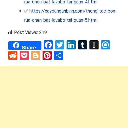
rua-chen-bat-lavabo-tai-quan-4.html
✅
https://xaydunganbinh.com/thong-tac-bon-
rua-chen-bat-lavabo-tai-quan-5.html
Post Views:
219
Facebook
Twitter
LinkedIn
Tumblr
Instap
Refi
Share
Reddit
Pocket
Blogger
Pinterest
Share