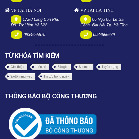
VP TẠI HÀ NỘI
VP TẠI HÀ TĨNH
172/8 Làng Bún Phú
06 Ngõ 06, Lê Bá
Đô. Từ Liêm Hà Nội
Cảnh, Đại Nài Tp. Hà Tĩnh
0934655679
0934655679
TỪ KHÓA TÌM KIẾM
Giới thiệu
Liên hệ
Báo giá
Sitemap
Tuyển dụng
Sơ đồ trang web
Tin tức trong ngày
THÔNG BÁO BỘ CÔNG THƯƠNG