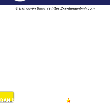
© Bản quyền thuộc về
https://xaydunganbinh.com
ÔNG NGHIỆP
★
NHẬN LÀM TỪ NHỮNG VIỆC N