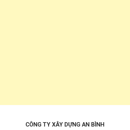
CÔNG TY XÂY DỰNG AN BÌNH