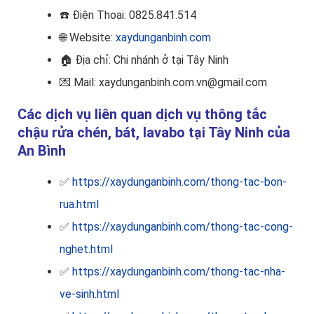
☎️
Điện Thoại: 0825.841.514
🌐 Website:
xaydunganbinh.com
🏠
Địa chỉ: Chi nhánh ở tại Tây Ninh
💌 Mail: xaydunganbinh.com.vn@gmail.com
Các dịch vụ liên quan dịch vụ thông tắc
chậu rửa chén, bát, lavabo tại Tây Ninh của
An Bình
✅
https://xaydunganbinh.com/thong-tac-bon-
rua.html
✅
https://xaydunganbinh.com/thong-tac-cong-
nghet.html
✅
https://xaydunganbinh.com/thong-tac-nha-
ve-sinh.html