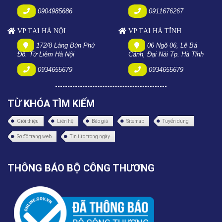
0904985686
0911676267
VP TẠI HÀ NỘI
VP TẠI HÀ TĨNH
172/8 Làng Bún Phú
06 Ngõ 06, Lê Bá
Đô. Từ Liêm Hà Nội
Cảnh, Đại Nài Tp. Hà Tĩnh
0934655679
0934655679
TỪ KHÓA TÌM KIẾM
Giới thiệu
Liên hệ
Báo giá
Sitemap
Tuyển dụng
Sơ đồ trang web
Tin tức trong ngày
THÔNG BÁO BỘ CÔNG THƯƠNG