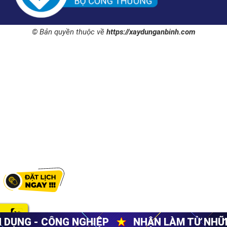
© Bản quyền thuộc về
https://xaydunganbinh.com
NGHIỆP
★
NHẬN LÀM TỪ NHỮNG VIỆC NHỎ N