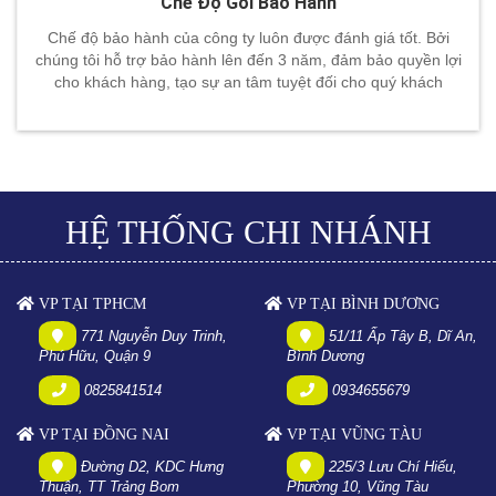
Chế Độ Gói Bảo Hành
Chế độ bảo hành của công ty luôn được đánh giá tốt. Bởi
chúng tôi hỗ trợ bảo hành lên đến 3 năm, đảm bảo quyền lợi
cho khách hàng, tạo sự an tâm tuyệt đối cho quý khách
HỆ THỐNG CHI NHÁNH
VP TẠI TPHCM
VP TẠI BÌNH DƯƠNG
771 Nguyễn Duy Trinh,
51/11 Ấp Tây B, Dĩ An,
Phú Hữu, Quận 9
Bình Dương
0825841514
0934655679
VP TẠI ĐỒNG NAI
VP TẠI VŨNG TÀU
Đường D2, KDC Hưng
225/3 Lưu Chí Hiếu,
Thuận, TT Trảng Bom
Phường 10, Vũng Tàu