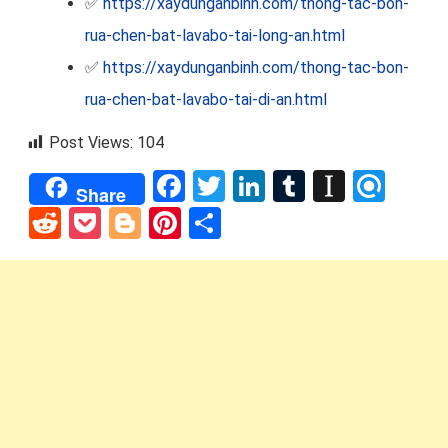
✅
https://xaydunganbinh.com/thong-tac-bon-
rua-chen-bat-lavabo-tai-long-an.html
✅
https://xaydunganbinh.com/thong-tac-bon-
rua-chen-bat-lavabo-tai-di-an.html
Post Views:
104
Facebook
Twitter
LinkedIn
Tumblr
Instap
Refi
Share
Reddit
Pocket
Blogger
Pinterest
Share