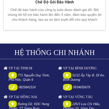
Chế Độ Gói Bảo Hành
Chế độ bảo hành của công ty luôn được đánh giá tốt. Bởi
chúng tôi hỗ trợ bảo hành lên đến 3 năm, đảm bảo quyền lợi
cho khách hàng, tạo sự an tâm tuyệt đối cho quý khách
HỆ THỐNG CHI NHÁNH
VP TẠI TPHCM
VP TẠI BÌNH DƯƠNG
771 Nguyễn Duy Trinh,
51/11 Ấp Tây B, Dĩ An,
Phú Hữu, Quận 9
Bình Dương
0825841514
0934655679
VP TẠI ĐỒNG NAI
VP TẠI VŨNG TÀU
Đường D2, KDC Hưng
225/3 Lưu Chí Hiếu,
Thuận, TT Trảng Bom
Phường 10, Vũng Tàu