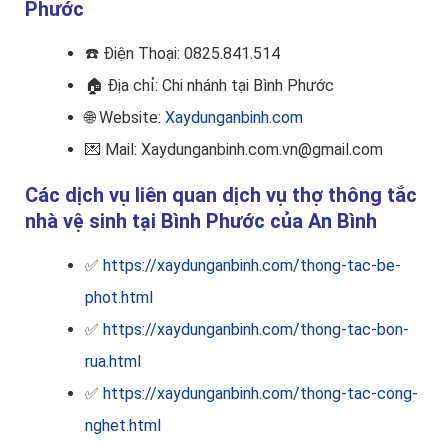
Phước
☎️
Điện Thoại: 0825.841.514
🏠
Địa chỉ: Chi nhánh tại Bình Phước
🌐 Website:
Xaydunganbinh.com
💌 Mail: Xaydunganbinh.com.vn@gmail.com
Các dịch vụ liên quan dịch vụ thợ thông tắc
nhà vệ sinh tại Bình Phước của An Bình
✅
https://xaydunganbinh.com/thong-tac-be-
phot.html
✅
https://xaydunganbinh.com/thong-tac-bon-
rua.html
✅
https://xaydunganbinh.com/thong-tac-cong-
nghet.html