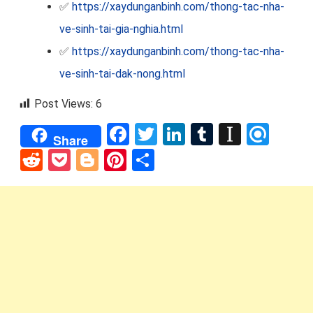
✅
https://xaydunganbinh.com/thong-tac-nha-
ve-sinh-tai-gia-nghia.html
✅
https://xaydunganbinh.com/thong-tac-nha-
ve-sinh-tai-dak-nong.html
Post Views:
6
Facebook
Twitter
LinkedIn
Tumblr
Instap
Refi
Share
Reddit
Pocket
Blogger
Pinterest
Share