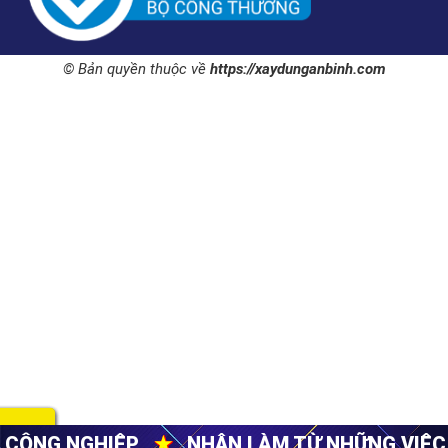
© Bản quyền thuộc về
https://xaydunganbinh.com
★
NHẬN LÀM TỪ NHỮNG VIỆC NHỎ NHẤT
★