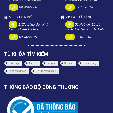
0904985686
0911676267
VP TẠI HÀ NỘI
VP TẠI HÀ TĨNH
172/8 Làng Bún Phú
06 Ngõ 06, Lê Bá
Đô. Từ Liêm Hà Nội
Cảnh, Đại Nài Tp. Hà Tĩnh
0934655679
0934655679
TỪ KHÓA TÌM KIẾM
Giới thiệu
Liên hệ
Báo giá
Sitemap
Tuyển dụng
Sơ đồ trang web
Tin tức trong ngày
THÔNG BÁO BỘ CÔNG THƯƠNG