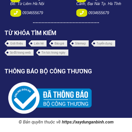
Đô. Từ Liêm Hà Nội
Cảnh, Đại Nài Tp. Hà Tĩnh
0934655679
0934655679
TỪ KHÓA TÌM KIẾM
Giới thiệu
Liên hệ
Báo giá
Sitemap
Tuyển dụng
Sơ đồ trang web
Tin tức trong ngày
THÔNG BÁO BỘ CÔNG THƯƠNG
© Bản quyền thuộc về
https://xaydunganbinh.com