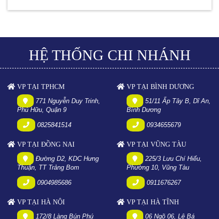
HỆ THỐNG CHI NHÁNH
VP TẠI TPHCM
VP TẠI BÌNH DƯƠNG
771 Nguyễn Duy Trinh,
51/11 Ấp Tây B, Dĩ An,
Phú Hữu, Quận 9
Bình Dương
0825841514
0934655679
VP TẠI ĐỒNG NAI
VP TẠI VŨNG TÀU
Đường D2, KDC Hưng
225/3 Lưu Chí Hiếu,
Thuận, TT Trảng Bom
Phường 10, Vũng Tàu
0904985686
0911676267
VP TẠI HÀ NỘI
VP TẠI HÀ TĨNH
172/8 Làng Bún Phú
06 Ngõ 06, Lê Bá