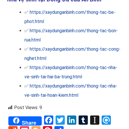
✅
https://xaydunganbinh.com/thong-tac-be-
phot.html
✅
https://xaydunganbinh.com/thong-tac-bon-
rua.html
✅
https://xaydunganbinh.com/thong-tac-cong-
nghet.html
✅
https://xaydunganbinh.com/thong-tac-nha-
ve-sinh-tai-hai-ba-trung.html
✅
https://xaydunganbinh.com/thong-tac-nha-
ve-sinh-tai-hoan-kiem.html
Post Views:
9
Facebook
Twitter
LinkedIn
Tumblr
Instap
Refi
Share