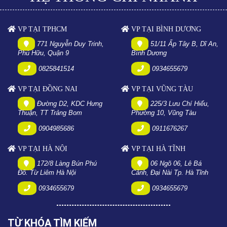
VP TẠI TPHCM
VP TẠI BÌNH DƯƠNG
771 Nguyễn Duy Trinh,
51/11 Ấp Tây B, Dĩ An,
Phú Hữu, Quận 9
Bình Dương
0825841514
0934655679
VP TẠI ĐỒNG NAI
VP TẠI VŨNG TÀU
Đường D2, KDC Hưng
225/3 Lưu Chí Hiếu,
Thuận, TT Trảng Bom
Phường 10, Vũng Tàu
0904985686
0911676267
VP TẠI HÀ NỘI
VP TẠI HÀ TĨNH
172/8 Làng Bún Phú
06 Ngõ 06, Lê Bá
Đô. Từ Liêm Hà Nội
Cảnh, Đại Nài Tp. Hà Tĩnh
0934655679
0934655679
TỪ KHÓA TÌM KIẾM