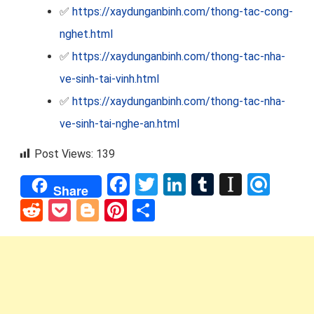
✅
https://xaydunganbinh.com/thong-tac-cong-
nghet.html
✅
https://xaydunganbinh.com/thong-tac-nha-
ve-sinh-tai-vinh.html
✅
https://xaydunganbinh.com/thong-tac-nha-
ve-sinh-tai-nghe-an.html
Post Views:
139
Facebook
Twitter
LinkedIn
Tumblr
Instap
Refi
Share
Reddit
Pocket
Blogger
Pinterest
Share