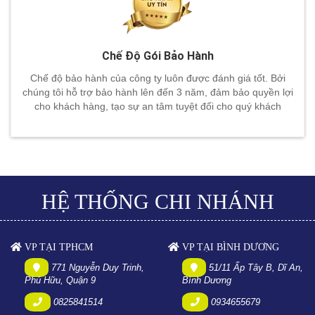
Chế Độ Gói Bảo Hành
Chế độ bảo hành của công ty luôn được đánh giá tốt. Bởi
chúng tôi hỗ trợ bảo hành lên đến 3 năm, đảm bảo quyền lợi
cho khách hàng, tạo sự an tâm tuyệt đối cho quý khách
HỆ THỐNG CHI NHÁNH
VP TẠI TPHCM
VP TẠI BÌNH DƯƠNG
771 Nguyễn Duy Trinh,
51/11 Ấp Tây B, Dĩ An,
Phú Hữu, Quận 9
Bình Dương
0825841514
0934655679