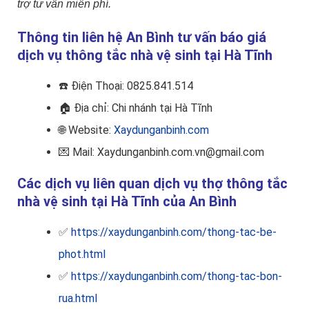
trợ tư vấn miễn phí.
Thông tin liên hệ An Bình tư vấn báo giá
dịch vụ thông tắc nhà vệ sinh tại Hà Tĩnh
☎️
Điện Thoại: 0825.841.514
🏠
Địa chỉ: Chi nhánh tại Hà Tĩnh
🌐 Website:
Xaydunganbinh.com
💌 Mail: Xaydunganbinh.com.vn@gmail.com
Các dịch vụ liên quan dịch vụ thợ thông tắc
nhà vệ sinh tại Hà Tĩnh của An Bình
✅
https://xaydunganbinh.com/thong-tac-be-
phot.html
✅
https://xaydunganbinh.com/thong-tac-bon-
rua.html