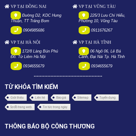
VP TẠI ĐỒNG NAI
VP TẠI VŨNG TÀU
Đường D2, KDC Hưng
225/3 Lưu Chí Hiếu,
Thuận, TT Trảng Bom
Phường 10, Vũng Tàu
0904985686
0911676267
VP TẠI HÀ NỘI
VP TẠI HÀ TĨNH
172/8 Làng Bún Phú
06 Ngõ 06, Lê Bá
Đô. Từ Liêm Hà Nội
Cảnh, Đại Nài Tp. Hà Tĩnh
0934655679
0934655679
TỪ KHÓA TÌM KIẾM
Giới thiệu
Liên hệ
Báo giá
Sitemap
Tuyển dụng
Sơ đồ trang web
Tin tức trong ngày
THÔNG BÁO BỘ CÔNG THƯƠNG