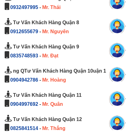
0932497995
-
Mr. Thái
Tư Vấn Khách Hàng Quận 8
0912655679
-
Mr. Nguyên
Tư Vấn Khách Hàng Quận 9
0835748593
-
Mr. Đạt
ng QTư Vấn Khách Hàng Quận 10uận 1
0904942786
-
Mr. Hoàng
Tư Vấn Khách Hàng Quận 11
0904997692
-
Mr. Quân
Tư Vấn Khách Hàng Quận 12
0825841514
-
Mr. Thắng