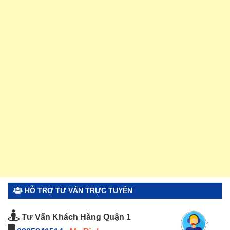
HỖ TRỢ TƯ VẤN TRỰC TUYẾN
Tư Vấn Khách Hàng Quận 1