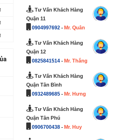
Tư Vấn Khách Hàng
đ
Quận 11
đ
0904997692
-
Mr. Quân
đ
Tư Vấn Khách Hàng
Quận 12
của
0825841514
-
Mr. Thắng
Tư Vấn Khách Hàng
Quận Tân Bình
0932489685
-
Mr. Hưng
Tư Vấn Khách Hàng
Quận Tân Phú
0906700438
-
Mr. Huy