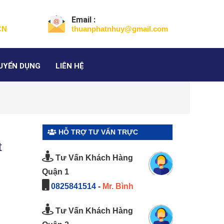
Email :
CN
thuanphatnhuy@gmail.com
UYỂN DỤNG
LIÊN HỆ
HỖ TRỢ TƯ VẤN TRỰC
t
TUYẾN
Tư Vấn Khách Hàng
Quận 1
0825841514
-
Mr. Bình
Tư Vấn Khách Hàng