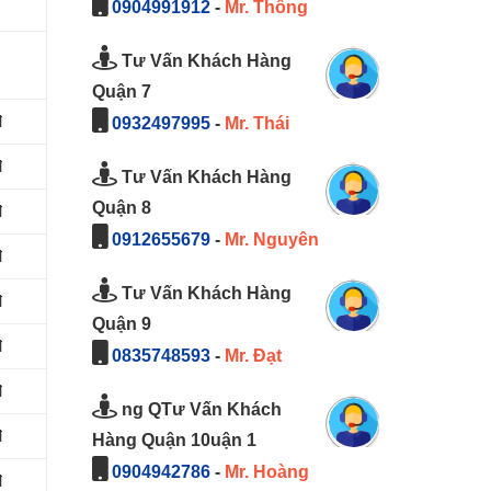
0904991912
-
Mr. Thông
Tư Vấn Khách Hàng
Quận 7
đ
0932497995
-
Mr. Thái
đ
Tư Vấn Khách Hàng
Quận 8
đ
0912655679
-
Mr. Nguyên
đ
Tư Vấn Khách Hàng
đ
Quận 9
đ
0835748593
-
Mr. Đạt
đ
ng QTư Vấn Khách
đ
Hàng Quận 10uận 1
0904942786
-
Mr. Hoàng
đ