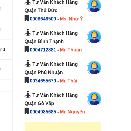
Tư Vấn Khách Hàng
đ
Quận Thủ Đức
0908648509
-
Ms. Như Ý
đ
Tư Vấn Khách Hàng
Quận Bình Thạnh
vnđ
0904712881
-
Mr. Thuận
Tư Vấn Khách Hàng
đ
Quận Phú Nhuận
0934655679
-
Mr. Thái
Tư Vấn Khách Hàng
Quận Gò Vấp
0904985685
-
Mr. Nguyên