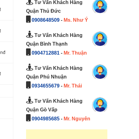
Tư Vấn Khách Hàng
đ
Quận Thủ Đức
0908648509
-
Ms. Như Ý
đ
Tư Vấn Khách Hàng
Quận Bình Thạnh
vnđ
0904712881
-
Mr. Thuận
Tư Vấn Khách Hàng
đ
Quận Phú Nhuận
0934655679
-
Mr. Thái
Tư Vấn Khách Hàng
Quận Gò Vấp
0904985685
-
Mr. Nguyên