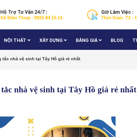
Hỗ Trợ Tư Vấn 24/7 :
Giờ Làm Việc :
Số Điện Thoại : 0825.84.15.14
Thời Gian: T2 - 
NỘI THẤT
XÂY DỰNG
BẢNG GIÁ
BLOG
T
 tắc nhà vệ sinh tại Tây Hồ giá rẻ nhất
tắc nhà vệ sinh tại Tây Hồ giá rẻ nhất