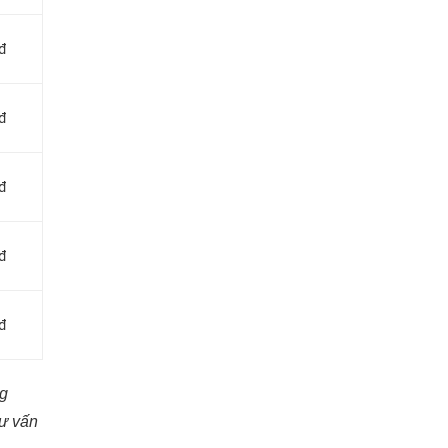
nđ
nđ
nđ
nđ
nđ
ng
tư vấn