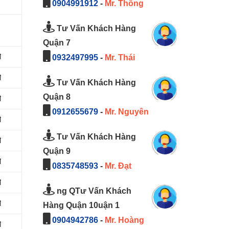
0904991912
-
Mr. Thông
Tư Vấn Khách Hàng
Quận 7
đ
0932497995
-
Mr. Thái
đ
Tư Vấn Khách Hàng
Quận 8
đ
0912655679
-
Mr. Nguyên
đ
Tư Vấn Khách Hàng
đ
Quận 9
đ
0835748593
-
Mr. Đạt
đ
ng QTư Vấn Khách
đ
Hàng Quận 10uận 1
0904942786
-
Mr. Hoàng
đ