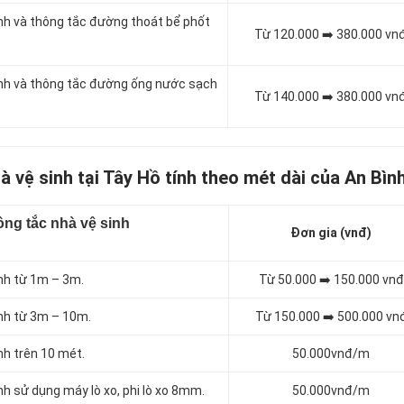
inh và thông tắc đường thoát bể phốt
Từ 120.000 ➡️ 380.000 vn
sinh và thông tắc đường ống nước sạch
Từ 140.000 ➡️ 380.000 vn
à vệ sinh tại Tây Hồ tính theo mét dài của An Bìn
ng tắc nhà vệ sinh
Đơn gia (vnđ)
inh từ 1m – 3m.
Từ 50.000 ➡️ 150.000 vnđ
inh từ 3m – 10m.
Từ 150.000 ➡️ 500.000 vn
nh trên 10 mét.
50.000vnđ/m
nh sử dụng máy lò xo, phi lò xo 8mm.
50.000vnđ/m