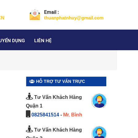
Email :
CN
thuanphatnhuy@gmail.com
UYỂN DỤNG
LIÊN HỆ
HỖ TRỢ TƯ VẤN TRỰC
TUYẾN
Tư Vấn Khách Hàng
Quận 1
0825841514
-
Mr. Bình
Tư Vấn Khách Hàng