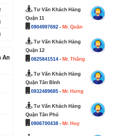
Tư Vấn Khách Hàng
đ
Quận 11
đ
0904997692
-
Mr. Quân
đ
Tư Vấn Khách Hàng
Quận 12
a An
0825841514
-
Mr. Thắng
Tư Vấn Khách Hàng
Quận Tân Bình
0932489685
-
Mr. Hưng
Tư Vấn Khách Hàng
Quận Tân Phú
0906700438
-
Mr. Huy