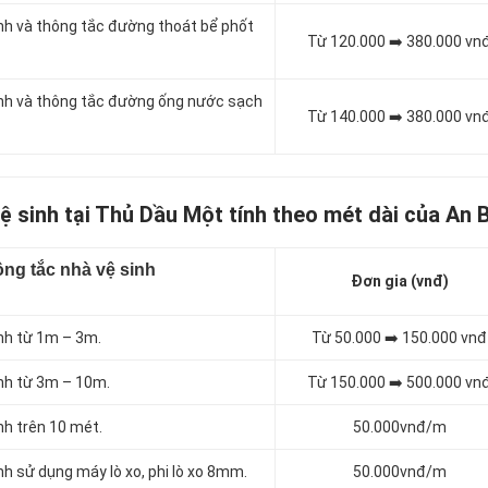
inh và thông tắc đường thoát bể phốt
Từ 120.000 ➡️ 380.000 vn
sinh và thông tắc đường ống nước sạch
Từ 140.000 ➡️ 380.000 vn
ệ sinh tại Thủ Dầu Một tính theo mét dài của An 
ng tắc nhà vệ sinh
Đơn gia (vnđ)
inh từ 1m – 3m.
Từ 50.000 ➡️ 150.000 vnđ
inh từ 3m – 10m.
Từ 150.000 ➡️ 500.000 vn
nh trên 10 mét.
50.000vnđ/m
nh sử dụng máy lò xo, phi lò xo 8mm.
50.000vnđ/m