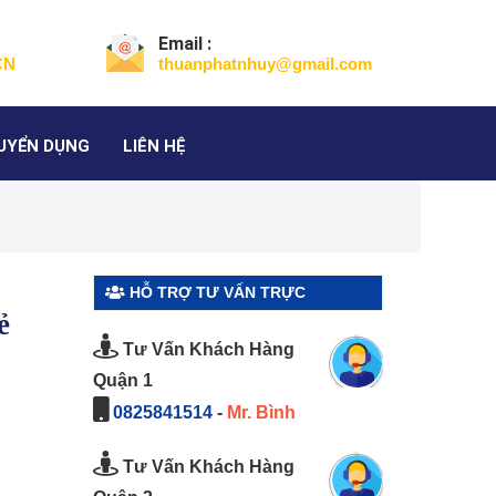
Email :
CN
thuanphatnhuy@gmail.com
UYỂN DỤNG
LIÊN HỆ
HỖ TRỢ TƯ VẤN TRỰC
ẻ
TUYẾN
Tư Vấn Khách Hàng
Quận 1
0825841514
-
Mr. Bình
Tư Vấn Khách Hàng