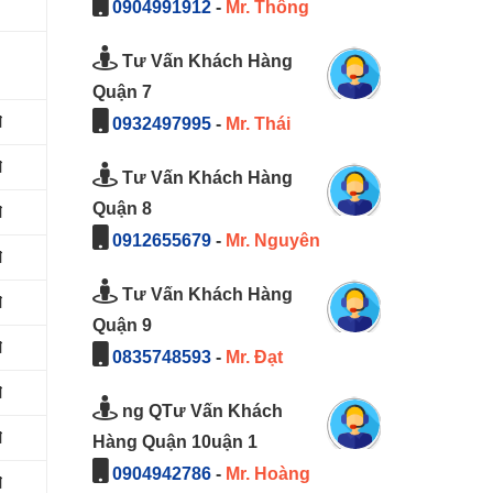
0904991912
-
Mr. Thông
Tư Vấn Khách Hàng
Quận 7
đ
0932497995
-
Mr. Thái
đ
Tư Vấn Khách Hàng
Quận 8
đ
0912655679
-
Mr. Nguyên
đ
Tư Vấn Khách Hàng
đ
Quận 9
đ
0835748593
-
Mr. Đạt
đ
ng QTư Vấn Khách
đ
Hàng Quận 10uận 1
0904942786
-
Mr. Hoàng
đ