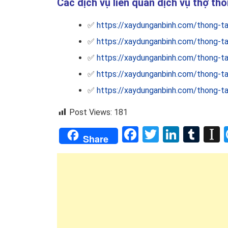
Các dịch vụ liên quan dịch vụ thợ th
✅
https://xaydunganbinh.com/thong-t
✅
https://xaydunganbinh.com/thong-ta
✅
https://xaydunganbinh.com/thong-t
✅
https://xaydunganbinh.com/thong-ta
✅
https://xaydunganbinh.com/thong-ta
Post Views:
181
Facebook
Twitter
Linked
Tum
I
Share