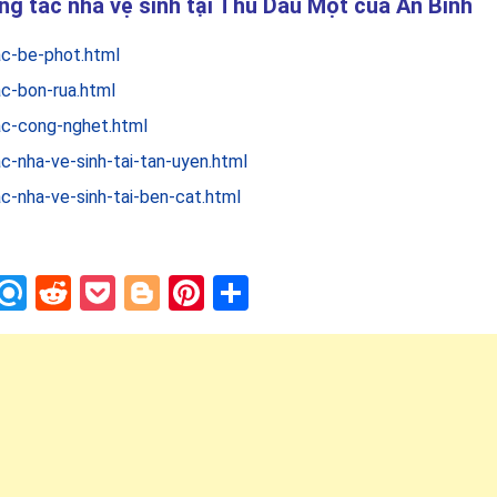
ông tắc nhà vệ sinh tại Thủ Dầu Một của An Bình
ac-be-phot.html
c-bon-rua.html
ac-cong-nghet.html
c-nha-ve-sinh-tai-tan-uyen.html
c-nha-ve-sinh-tai-ben-cat.html
In
blr
nstapaper
Refind
Reddit
Pocket
Blogger
Pinterest
Share