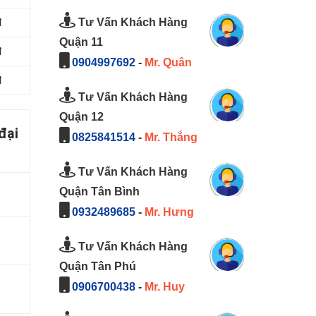
Tư Vấn Khách Hàng
đ
Quận 11
đ
0904997692
-
Mr. Quân
đ
Tư Vấn Khách Hàng
Quận 12
đại
0825841514
-
Mr. Thắng
Tư Vấn Khách Hàng
Quận Tân Bình
0932489685
-
Mr. Hưng
Tư Vấn Khách Hàng
Quận Tân Phú
0906700438
-
Mr. Huy