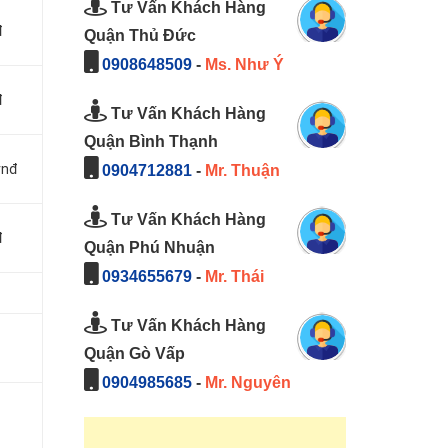
Tư Vấn Khách Hàng
đ
Quận Thủ Đức
0908648509
-
Ms. Như Ý
đ
Tư Vấn Khách Hàng
Quận Bình Thạnh
vnđ
0904712881
-
Mr. Thuận
Tư Vấn Khách Hàng
đ
Quận Phú Nhuận
0934655679
-
Mr. Thái
Tư Vấn Khách Hàng
Quận Gò Vấp
0904985685
-
Mr. Nguyên