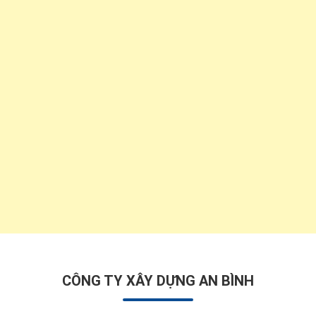
CÔNG TY XÂY DỰNG AN BÌNH