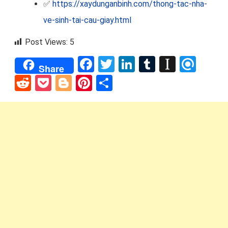
✅
https://xaydunganbinh.com/thong-tac-nha-
ve-sinh-tai-cau-giay.html
Post Views:
5
Facebook
Twitter
LinkedIn
Tumblr
Instap
Refi
Share
Reddit
Pocket
Blogger
Pinterest
Share