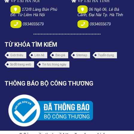
VP TẠI HÀ NỘI
VP TẠI HÀ TĨNH
172/8 Làng Bún Phú
06 Ngõ 06, Lê Bá
Đô. Từ Liêm Hà Nội
Cảnh, Đại Nài Tp. Hà Tĩnh
0934655679
0934655679
TỪ KHÓA TÌM KIẾM
Giới thiệu
Liên hệ
Báo giá
Sitemap
Tuyển dụng
Sơ đồ trang web
Tin tức trong ngày
THÔNG BÁO BỘ CÔNG THƯƠNG