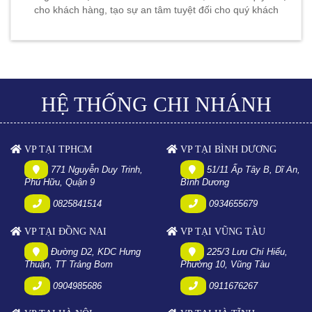
cho khách hàng, tạo sự an tâm tuyệt đối cho quý khách
HỆ THỐNG CHI NHÁNH
VP TẠI TPHCM
VP TẠI BÌNH DƯƠNG
771 Nguyễn Duy Trinh,
51/11 Ấp Tây B, Dĩ An,
Phú Hữu, Quận 9
Bình Dương
0825841514
0934655679
VP TẠI ĐỒNG NAI
VP TẠI VŨNG TÀU
Đường D2, KDC Hưng
225/3 Lưu Chí Hiếu,
Thuận, TT Trảng Bom
Phường 10, Vũng Tàu
0904985686
0911676267