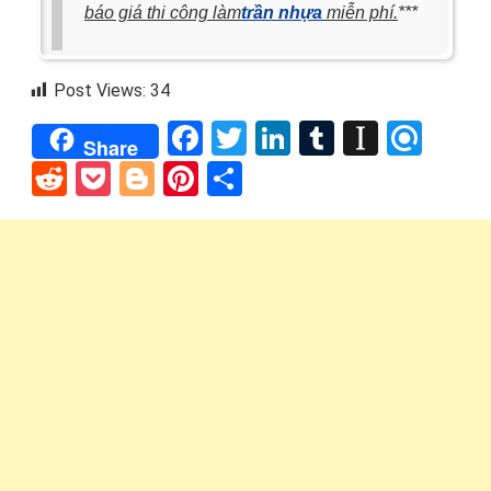
báo giá thi công làm
trần nhựa
miễn phí.
***
Post Views:
34
Facebook
Twitter
LinkedIn
Tumblr
Instap
Refi
Share
Reddit
Pocket
Blogger
Pinterest
Share