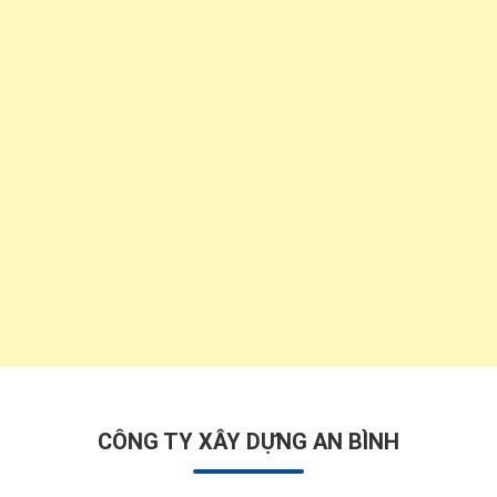
CÔNG TY XÂY DỰNG AN BÌNH