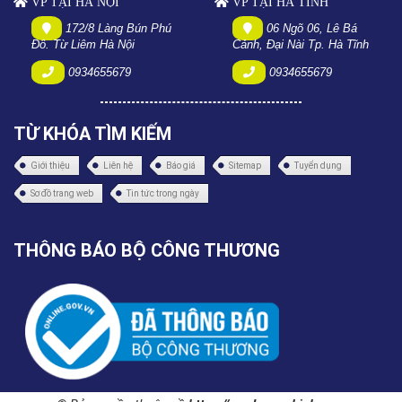
VP TẠI HÀ NỘI
VP TẠI HÀ TĨNH
172/8 Làng Bún Phú
06 Ngõ 06, Lê Bá
Đô. Từ Liêm Hà Nội
Cảnh, Đại Nài Tp. Hà Tĩnh
0934655679
0934655679
TỪ KHÓA TÌM KIẾM
Giới thiệu
Liên hệ
Báo giá
Sitemap
Tuyển dụng
Sơ đồ trang web
Tin tức trong ngày
THÔNG BÁO BỘ CÔNG THƯƠNG