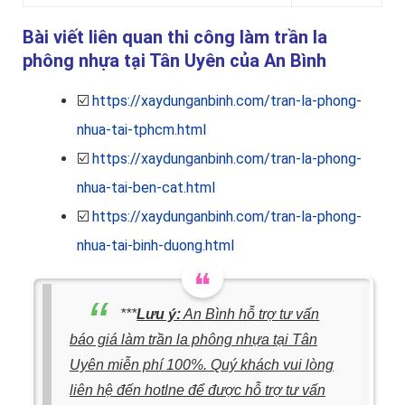
Bài viết liên quan thi công làm trần la
phông nhựa tại Tân Uyên của An Bình
☑️
https://xaydunganbinh.com/tran-la-phong-
nhua-tai-tphcm.html
☑️
https://xaydunganbinh.com/tran-la-phong-
nhua-tai-ben-cat.html
☑️
https://xaydunganbinh.com/tran-la-phong-
nhua-tai-binh-duong.html
***
Lưu ý:
An Bình hỗ trợ tư vấn
báo giá làm trần la phông nhựa tại Tân
Uyên miễn phí
100%. Quý khách vui lòng
liên hệ đến hotlne để được hỗ trợ tư vấn