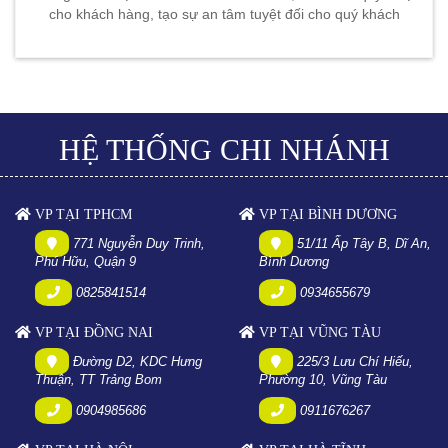
cho khách hàng, tạo sự an tâm tuyệt đối cho quý khách
HỆ THỐNG CHI NHÁNH
VP TẠI TPHCM
VP TẠI BÌNH DƯƠNG
771 Nguyễn Duy Trinh,
51/11 Ấp Tây B, Dĩ An,
Phú Hữu, Quận 9
Bình Dương
0825841514
0934655679
VP TẠI ĐỒNG NAI
VP TẠI VŨNG TÀU
Đường D2, KDC Hưng
225/3 Lưu Chí Hiếu,
Thuận, TT Trảng Bom
Phường 10, Vũng Tàu
0904985686
0911676267