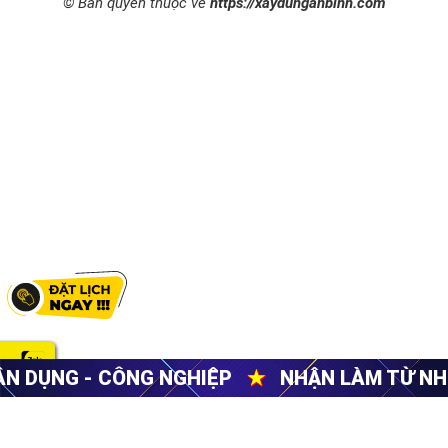
© Bản quyền thuộc về
https://xaydunganbinh.com
 NGHIỆP
★
NHẬN LÀM TỪ NHỮNG VIỆC NHỎ 