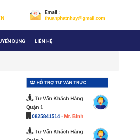
Email :
CN
thuanphatnhuy@gmail.com
UYỂN DỤNG
LIÊN HỆ
HỖ TRỢ TƯ VẤN TRỰC
TUYẾN
Tư Vấn Khách Hàng
Quận 1
0825841514
-
Mr. Bình
Tư Vấn Khách Hàng