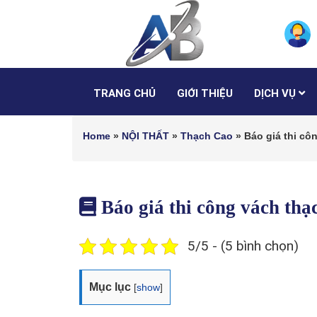
TRANG CHỦ
GIỚI THIỆU
DỊCH VỤ
Home
»
NỘI THẤT
»
Thạch Cao
»
Báo giá thi c
Báo giá thi công vách th
5/5 - (5 bình chọn)
Mục lục
[
show
]