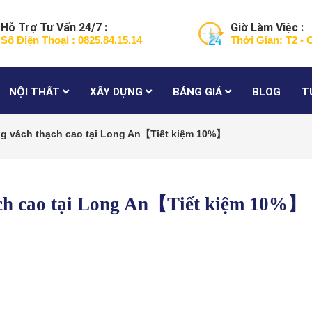
Hỗ Trợ Tư Vấn 24/7 :
Giờ Làm Việc :
Số Điện Thoại : 0825.84.15.14
Thời Gian: T2 - 
NỘI THẤT
XÂY DỰNG
BẢNG GIÁ
BLOG
T
ông vách thạch cao tại Long An【Tiết kiệm 10%】
ạch cao tại Long An【Tiết kiệm 10%】