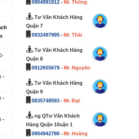
0904991912
-
Mr. Thông
Tư Vấn Khách Hàng
Quận 7
̣ch
0932497995
-
Mr. Thái
An
Tư Vấn Khách Hàng
0-
Quận 8
0912655679
-
Mr. Nguyên
0 –
Tư Vấn Khách Hàng
Quận 9
0 –
0835748593
-
Mr. Đạt
ng QTư Vấn Khách
0 –
Hàng Quận 10uận 1
0904942786
-
Mr. Hoàng