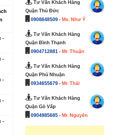
Tư Vấn Khách Hàng
Quận Thủ Đức
̣ch
0908648509
-
Ms. Như Ý
An
Tư Vấn Khách Hàng
0 –
Quận Bình Thạnh
0904712881
-
Mr. Thuận
0 –
Tư Vấn Khách Hàng
Quận Phú Nhuận
0 –
0934655679
-
Mr. Thái
Tư Vấn Khách Hàng
0 –
Quận Gò Vấp
0904985685
-
Mr. Nguyên
0 –