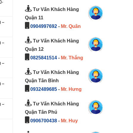
0-
Tư Vấn Khách Hàng
Quận 11
0 –
0904997692
-
Mr. Quân
Tư Vấn Khách Hàng
0 –
Quận 12
0825841514
-
Mr. Thắng
0 –
Tư Vấn Khách Hàng
Quận Tân Bình
0 –
0932489685
-
Mr. Hưng
Tư Vấn Khách Hàng
0 –
Quận Tân Phú
0906700438
-
Mr. Huy