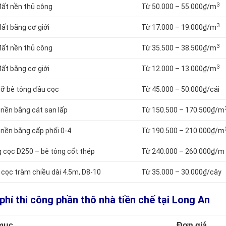
3
 đất nền thủ công
Từ 50.000 – 55.000₫/m
3
đất bằng cơ giới
Từ 17.000 – 19.000₫/m
3
 đất nền thủ công
Từ 35.500 – 38.500₫/m
3
đất bằng cơ giới
Từ 12.000 – 13.000₫/m
 dỡ bê tông đầu cọc
Từ 45.000 – 50.000₫/cái
 nền bằng cát san lấp
Từ 150.500 – 170.500₫/m
 nền bằng cấp phối 0-4
Từ 190.500 – 210.000₫/m
g cọc D250 – bê tông cốt thép
Từ 240.000 – 260.000₫/m
g cọc tràm chiều dài 4.5m, D8-10
Từ 35.000 – 30.000₫/cây
phí thi công phần thô nhà tiền chế tại Long An
mục
Đơn giá