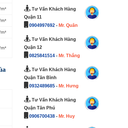
Tư Vấn Khách Hàng
₫/m²
Quận 11
₫/m²
0904997692
-
Mr. Quân
₫/m²
Tư Vấn Khách Hàng
Quận 12
₫/m²
0825841514
-
Mr. Thắng
ủa
Tư Vấn Khách Hàng
Quận Tân Bình
0932489685
-
Mr. Hưng
Tư Vấn Khách Hàng
Quận Tân Phú
0906700438
-
Mr. Huy