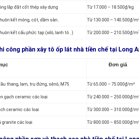
công lắp đặt cốt thép xây dựng
Từ 17.000 – 18.500₫/kg
khuôn kết móng, cột, dầm sàn..
Từ 130.000 – 140.500₫/m
huôn kết cấu phức tạp (xilô, lanh tô…)
Từ 200.000 – 210.500₫/m
hi công phần xây tô ốp lát nhà tiền chế tại Long A
mục
Đơn giá
 cầu thang, lam, trụ đứng, sênô, M75
Từ 65.000 – 75.000₫/m²
nền gạch ceramic các loại
Từ 240.000 – 250.000₫/m
ạch ceramic các loại
Từ 300.000 – 310.000₫/m
 granite các loại
Từ 800.000 – 850.000₫/m