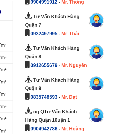
0904991912
-
Mr. Thông
h
Tư Vấn Khách Hàng
Quận 7
0932497995
-
Mr. Thái
₫/m²
Tư Vấn Khách Hàng
Quận 8
₫/m²
0912655679
-
Mr. Nguyên
₫/m²
Tư Vấn Khách Hàng
₫/m²
Quận 9
₫/m²
0835748593
-
Mr. Đạt
₫/m²
ng QTư Vấn Khách
₫/m²
Hàng Quận 10uận 1
0904942786
-
Mr. Hoàng
₫/m²