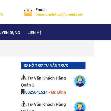
Email :
CN
thuanphatnhuy@gmail.com
UYỂN DỤNG
LIÊN HỆ
HỖ TRỢ TƯ VẤN TRỰC
6】
TUYẾN
Tư Vấn Khách Hàng
Quận 1
0825841514
-
Mr. Bình
Tư Vấn Khách Hàng