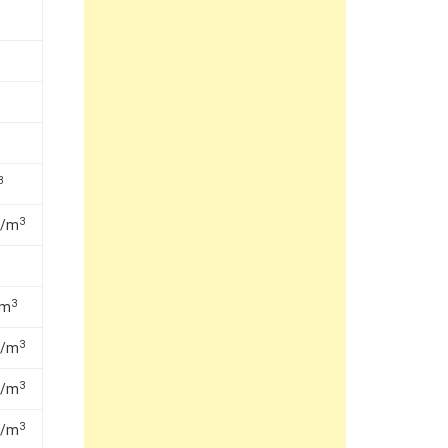
3
3
₫/m
3
/m
3
₫/m
3
₫/m
3
₫/m