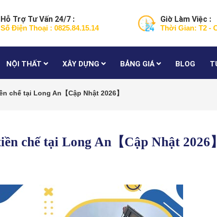
Hỗ Trợ Tư Vấn 24/7 :
Giờ Làm Việc :
Số Điện Thoại : 0825.84.15.14
Thời Gian: T2 - 
NỘI THẤT
XÂY DỰNG
BẢNG GIÁ
BLOG
T
tiền chế tại Long An【Cập Nhật 2026】
 tiền chế tại Long An【Cập Nhật 202