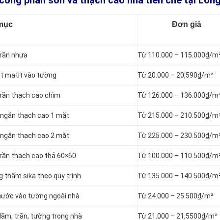
 công phần sơn và thạch cao nhà tiền chế tại Lon
mục
Đơn giá
trần nhựa
Từ 110.000 – 115.000₫/m
ột matit vào tường
Từ 20.000 – 20,590₫/m²
 trần thạch cao chìm
Từ 126.000 – 136.000₫/m
h ngăn thạch cao 1 mặt
Từ 215.000 – 210.500₫/m
h ngăn thạch cao 2 mặt
Từ 225.000 – 230.500₫/m
 trần thạch cao thả 60×60
Từ 100.000 – 110.500₫/m
g thấm sika theo quy trình
Từ 135.000 – 140.500₫/m
 nước vào tường ngoài nhà
Từ 24.000 – 25.500₫/m²
 dầm, trần, tường trong nhà
Từ 21.000 – 21,5500₫/m²