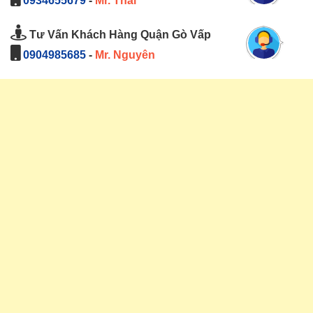
0934655679
-
Mr. Thái
Tư Vấn Khách Hàng Quận Gò Vấp
0904985685
-
Mr. Nguyên