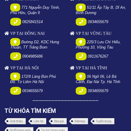
771 Nguyễn Duy Trinh,
51/11 Ấp Tây B, Dĩ An,
Phú Hữu, Quận 9
Bình Dương
0825841514
0934655679
VP TẠI ĐỒNG NAI
VP TẠI VŨNG TÀU
Đường D2, KDC Hưng
225/3 Lưu Chí Hiếu,
Thuận, TT Trảng Bom
Phường 10, Vũng Tàu
0904985686
0911676267
VP TẠI HÀ NỘI
VP TẠI HÀ TĨNH
172/8 Làng Bún Phú
06 Ngõ 06, Lê Bá
Đô. Từ Liêm Hà Nội
Cảnh, Đại Nài Tp. Hà Tĩnh
0934655679
0934655679
TỪ KHÓA TÌM KIẾM
Giới thiệu
Liên hệ
Báo giá
Sitemap
Tuyển dụng
Sơ đồ trang web
Tin tức trong ngày