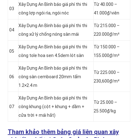
Xây Dựng An Bình báo giá phí thi thi
Từ 40.000 –
03
công lợp ngói rìa, ngói nóc
41.000₫/viên
Xây Dựng An Bình báo giá phí thi thi
Từ 215.000 –
04
công xử lý chống nóng sàn mái
220.000₫/m²
Xây Dựng An Bình báo giá phí thi thi
Từ 150.000 –
05
công tole hoa sen 4.5dem lót sàn
155.000₫/m²
Xây Dựng An Bình báo giá phí thi thi
Từ 225.000 –
06
công sàn cemboard 20mm tấm
230,600₫/m²
1.2×2.4 m
Xây Dựng An Bình báo giá phí thi thi
Từ 25.000 –
07
công khung (cột + khung + dầm +
25.500₫/kg
cửa trời + mái hắt)
Tham khảo thêm bảng giá liên quan xây