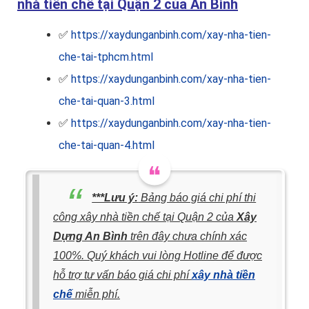
nhà tiền chế tại Quận 2 của An Bình
✅
https://xaydunganbinh.com/xay-nha-tien-
che-tai-tphcm.html
✅
https://xaydunganbinh.com/xay-nha-tien-
che-tai-quan-3.html
✅
https://xaydunganbinh.com/xay-nha-tien-
che-tai-quan-4.html
***Lưu ý:
Bảng báo giá chi phí thi
công xây nhà tiền chế tại Quận 2 của
Xây
Dựng An Bình
trên đây chưa chính xác
100%. Quý khách vui lòng Hotline để được
hỗ trợ tư vấn báo giá chi phí
xây nhà tiền
chế
miễn phí.