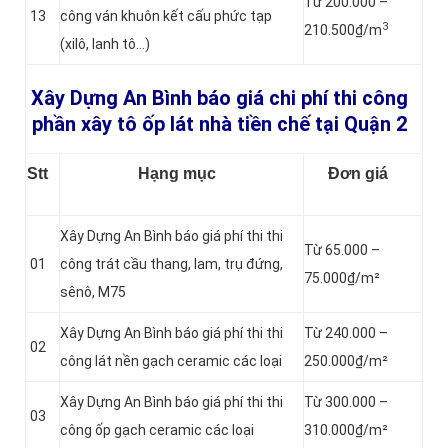
Từ 200.000 –
13
công ván khuôn kết cấu phức tạp
3
210.500₫/m
(xilô, lanh tô…)
Xây Dựng An Bình báo giá chi phí thi công
phần xây tô ốp lát nhà tiền chế tại Quận 2
Stt
Hạng mục
Đơn giá
Xây Dựng An Bình báo giá phí thi thi
Từ 65.000 –
01
công trát cầu thang, lam, trụ đứng,
75.000₫/m²
sênô, M75
Xây Dựng An Bình báo giá phí thi thi
Từ 240.000 –
02
công lát nền gạch ceramic các loại
250.000₫/m²
Xây Dựng An Bình báo giá phí thi thi
Từ 300.000 –
03
công ốp gạch ceramic các loại
310.000₫/m²