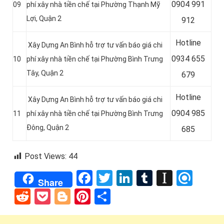
0
904 991
09
phí xây nhà tiền chế tại Phường Thạnh Mỹ
Lợi, Quận 2
912
Hotline
Xây Dựng An Bình hỗ trợ tư vấn báo giá chi
0934 655
10
phí xây nhà tiền chế tại Phường Bình Trưng
Tây, Quận 2
679
Hotline
Xây Dựng An Bình hỗ trợ tư vấn báo giá chi
0904 985
11
phí xây nhà tiền chế tại Phường Bình Trưng
Đông, Quận 2
685
Post Views:
44
Facebook
Twitter
LinkedIn
Tumblr
Instap
Refi
Share
Reddit
Pocket
Blogger
Pinterest
Share