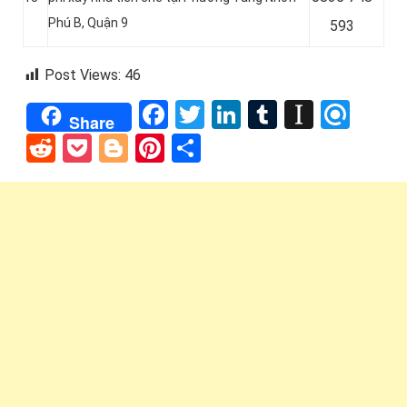
Phú B, Quận 9
593
Post Views:
46
Facebook
Twitter
LinkedIn
Tumblr
Instap
Refi
Share
Reddit
Pocket
Blogger
Pinterest
Share