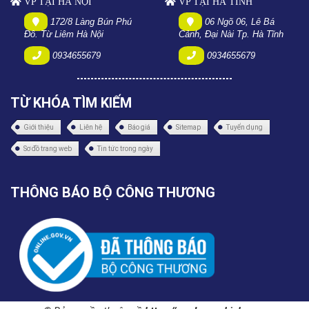
VP TẠI HÀ NỘI
VP TẠI HÀ TĨNH
172/8 Làng Bún Phú
06 Ngõ 06, Lê Bá
Đô. Từ Liêm Hà Nội
Cảnh, Đại Nài Tp. Hà Tĩnh
0934655679
0934655679
TỪ KHÓA TÌM KIẾM
Giới thiệu
Liên hệ
Báo giá
Sitemap
Tuyển dụng
Sơ đồ trang web
Tin tức trong ngày
THÔNG BÁO BỘ CÔNG THƯƠNG