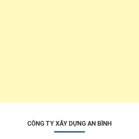
CÔNG TY XÂY DỰNG AN BÌNH