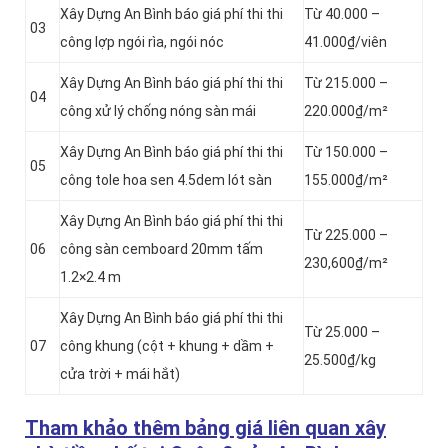
Xây Dựng An Bình báo giá phí thi thi
Từ 40.000 –
03
công lợp ngói rìa, ngói nóc
41.000₫/viên
Xây Dựng An Bình báo giá phí thi thi
Từ 215.000 –
04
công xử lý chống nóng sàn mái
220.000₫/m²
Xây Dựng An Bình báo giá phí thi thi
Từ 150.000 –
05
công tole hoa sen 4.5dem lót sàn
155.000₫/m²
Xây Dựng An Bình báo giá phí thi thi
Từ 225.000 –
06
công sàn cemboard 20mm tấm
230,600₫/m²
1.2×2.4 m
Xây Dựng An Bình báo giá phí thi thi
Từ 25.000 –
07
công khung (cột + khung + dầm +
25.500₫/kg
cửa trời + mái hắt)
Tham khảo thêm bảng giá liên quan xây