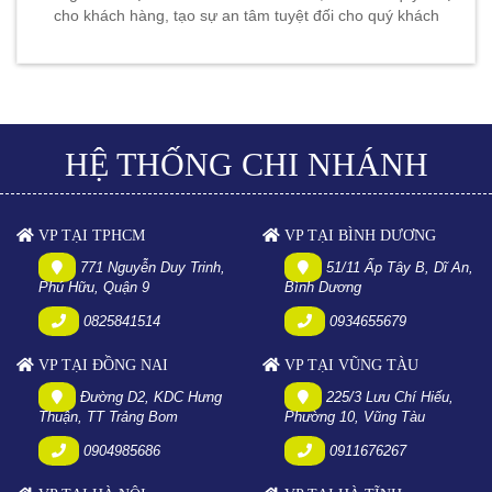
cho khách hàng, tạo sự an tâm tuyệt đối cho quý khách
HỆ THỐNG CHI NHÁNH
VP TẠI TPHCM
VP TẠI BÌNH DƯƠNG
771 Nguyễn Duy Trinh,
51/11 Ấp Tây B, Dĩ An,
Phú Hữu, Quận 9
Bình Dương
0825841514
0934655679
VP TẠI ĐỒNG NAI
VP TẠI VŨNG TÀU
Đường D2, KDC Hưng
225/3 Lưu Chí Hiếu,
Thuận, TT Trảng Bom
Phường 10, Vũng Tàu
0904985686
0911676267