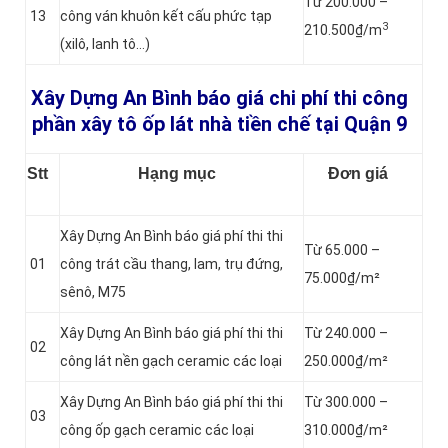
Từ 200.000 –
13
công ván khuôn kết cấu phức tạp
3
210.500₫/m
(xilô, lanh tô…)
Xây Dựng An Bình báo giá chi phí thi công
phần xây tô ốp lát nhà tiền chế tại Quận 9
Stt
Hạng mục
Đơn giá
Xây Dựng An Bình báo giá phí thi thi
Từ 65.000 –
01
công trát cầu thang, lam, trụ đứng,
75.000₫/m²
sênô, M75
Xây Dựng An Bình báo giá phí thi thi
Từ 240.000 –
02
công lát nền gạch ceramic các loại
250.000₫/m²
Xây Dựng An Bình báo giá phí thi thi
Từ 300.000 –
03
công ốp gạch ceramic các loại
310.000₫/m²