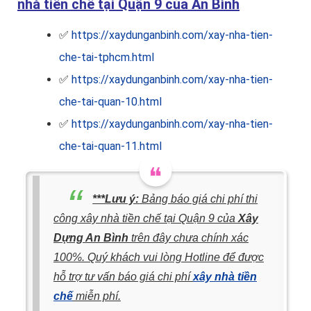
nhà tiền chế tại Quận 9 của An Bình
✅
https://xaydunganbinh.com/xay-nha-tien-
che-tai-tphcm.html
✅
https://xaydunganbinh.com/xay-nha-tien-
che-tai-quan-10.html
✅
https://xaydunganbinh.com/xay-nha-tien-
che-tai-quan-11.html
***Lưu ý:
Bảng báo giá chi phí thi
công xây nhà tiền chế tại Quận 9 của
Xây
Dựng An Bình
trên đây chưa chính xác
100%. Quý khách vui lòng Hotline để được
hỗ trợ tư vấn báo giá chi phí
xây nhà tiền
chế
miễn phí.