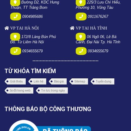
Đường D2, KDC Hưng
225/3 Lưu Chí Hiếu,
Thuận, TT Trảng Bom
Phường 10, Vũng Tàu
0904985686
0911676267
VP TẠI HÀ NỘI
VP TẠI HÀ TĨNH
172/8 Làng Bún Phú
06 Ngõ 06, Lê Bá
Đô. Từ Liêm Hà Nội
Cảnh, Đại Nài Tp. Hà Tĩnh
0934655679
0934655679
TỪ KHÓA TÌM KIẾM
Giới thiệu
Liên hệ
Báo giá
Sitemap
Tuyển dụng
Sơ đồ trang web
Tin tức trong ngày
THÔNG BÁO BỘ CÔNG THƯƠNG