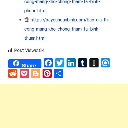
cong-mang-kho-chong-tham-tai-binh-
phuoc.html
🏆
https://xaydunganbinh.com/bao-gia-thi-
cong-mang-kho-chong-tham-tai-binh-
thuan.html
Post Views:
84
Facebook
Twitter
LinkedIn
Tumblr
Instap
Refi
Share
Reddit
Pocket
Blogger
Pinterest
Share