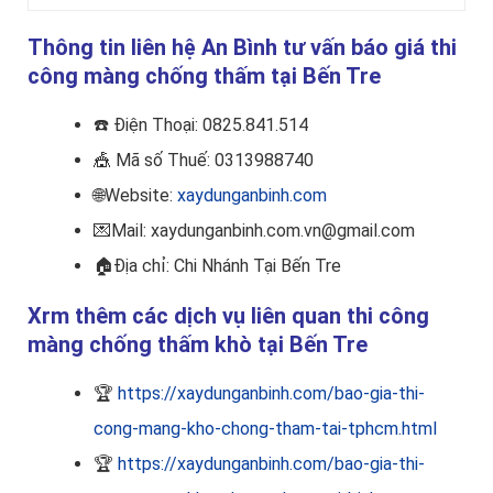
Thông tin liên hệ An Bình tư vấn báo giá thi
công màng chống thấm tại Bến Tre
☎️
Điện Thoại: 0825.841.514
🎪
Mã số Thuế: 0313988740
🌐Website:
xaydunganbinh.com
💌Mail: xaydunganbinh.com.vn@gmail.com
🏠
Địa chỉ: Chi Nhánh Tại Bến Tre
Xrm thêm các dịch vụ liên quan thi công
màng chống thấm khò tại Bến Tre
🏆
https://xaydunganbinh.com/bao-gia-thi-
cong-mang-kho-chong-tham-tai-tphcm.html
🏆
https://xaydunganbinh.com/bao-gia-thi-