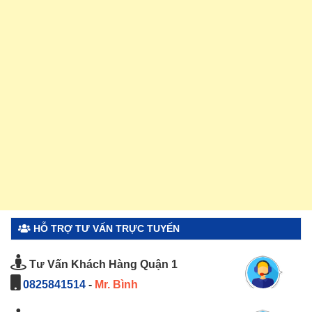
HỖ TRỢ TƯ VẤN TRỰC TUYẾN
Tư Vấn Khách Hàng Quận 1
0825841514
-
Mr. Bình