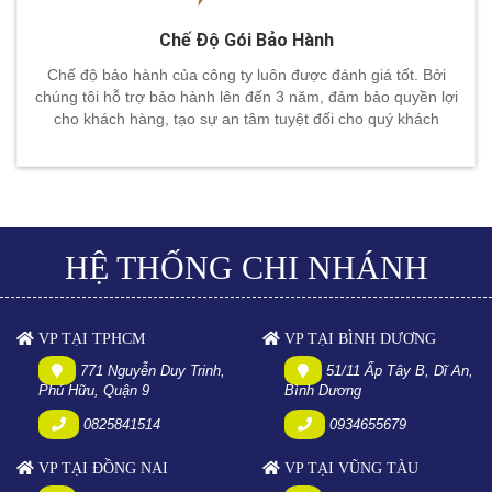
Chế Độ Gói Bảo Hành
Chế độ bảo hành của công ty luôn được đánh giá tốt. Bởi
chúng tôi hỗ trợ bảo hành lên đến 3 năm, đảm bảo quyền lợi
cho khách hàng, tạo sự an tâm tuyệt đối cho quý khách
HỆ THỐNG CHI NHÁNH
VP TẠI TPHCM
VP TẠI BÌNH DƯƠNG
771 Nguyễn Duy Trinh,
51/11 Ấp Tây B, Dĩ An,
Phú Hữu, Quận 9
Bình Dương
0825841514
0934655679
VP TẠI ĐỒNG NAI
VP TẠI VŨNG TÀU