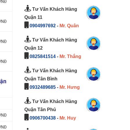
 VNĐ
Tư Vấn Khách Hàng
Quận 11
 VNĐ
0904997692
-
Mr. Quân
Tư Vấn Khách Hàng
 VNĐ
Quận 12
0825841514
-
Mr. Thắng
 VNĐ
Tư Vấn Khách Hàng
Quận Tân Bình
uận
0932489685
-
Mr. Hưng
Tư Vấn Khách Hàng
Quận Tân Phú
 VNĐ
0906700438
-
Mr. Huy
 VNĐ