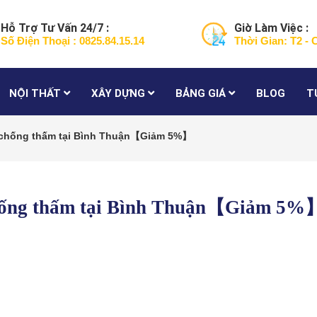
Hỗ Trợ Tư Vấn 24/7 :
Giờ Làm Việc :
Số Điện Thoại : 0825.84.15.14
Thời Gian: T2 - 
NỘI THẤT
XÂY DỰNG
BẢNG GIÁ
BLOG
T
 chống thấm tại Bình Thuận【Giảm 5%】
chống thấm tại Bình Thuận【Giảm 5%