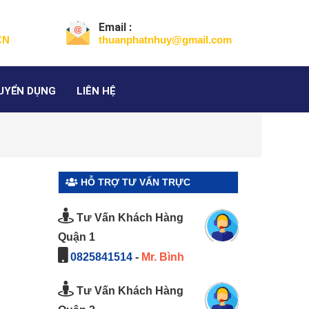
Email :
CN
thuanphatnhuy@gmail.com
UYỂN DỤNG
LIÊN HỆ
HỖ TRỢ TƯ VẤN TRỰC
】
TUYẾN
Tư Vấn Khách Hàng
Quận 1
0825841514
-
Mr. Bình
Tư Vấn Khách Hàng