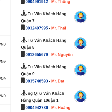
0904991912
-
Mr. Thông
Tư Vấn Khách Hàng
Quận 7
0932497995
-
Mr. Thái
Tư Vấn Khách Hàng
 VNĐ
Quận 8
0912655679
-
Mr. Nguyên
 VNĐ
Tư Vấn Khách Hàng
Quận 9
 VNĐ
0835748593
-
Mr. Đạt
ng QTư Vấn Khách
 VNĐ
Hàng Quận 10uận 1
0904942786
-
Mr. Hoàng