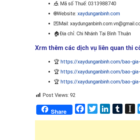
🎪
Mã số Thuế: 0313988740
🌐Website:
xaydunganbinh.com
💌Mail: xaydunganbinh.com.vn@gmail.
🏠
Địa chỉ: Chi Nhánh Tại Bình Thuận
Xrm thêm các dịch vụ liên quan thi 
🏆
https://xaydunganbinh.com/bao-gia
🏆
https://xaydunganbinh.com/bao-gia
🏆
https://xaydunganbinh.com/bao-gia
Post Views:
92
Facebook
Twitter
Linked
Tum
I
Share