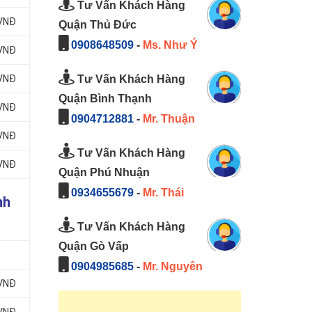
Tư Vấn Khách Hàng
 VNĐ
Quận Thủ Đức
0908648509
-
Ms. Như Ý
 VNĐ
Tư Vấn Khách Hàng
 VNĐ
Quận Bình Thạnh
 VNĐ
0904712881
-
Mr. Thuận
 VNĐ
Tư Vấn Khách Hàng
 VNĐ
Quận Phú Nhuận
0934655679
-
Mr. Thái
nh
Tư Vấn Khách Hàng
Quận Gò Vấp
0904985685
-
Mr. Nguyên
 VNĐ