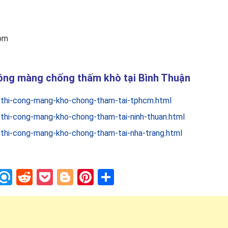
com
công màng chống thấm khò tại Bình Thuận
-thi-cong-mang-kho-chong-tham-tai-tphcm.html
-thi-cong-mang-kho-chong-tham-tai-ninh-thuan.html
-thi-cong-mang-kho-chong-tham-tai-nha-trang.html
In
blr
nstapaper
Refind
Reddit
Pocket
Blogger
Pinterest
Share