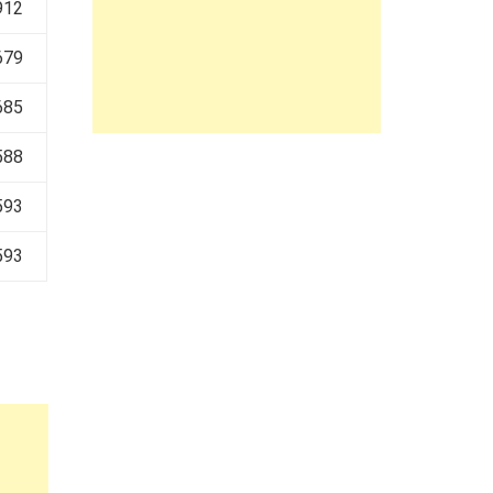
912
679
685
588
593
593