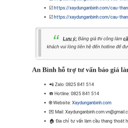
☑️
https://xaydunganbinh.com/cau-thang
☑️
https://xaydunganbinh.com/cau-than
Lưu ý:
Bảng giá thi công làm
cầ
khách vui lòng liên hệ đến hotline để đ
An Bình hỗ trợ tư vấn báo giá l
📲
Zalo: 0825 841 514
☎️ Hotline
: 0825 841 514
🌐 Website:
Xaydunganbinh.com
💌 Mail: Xaydunganbinh.com.vn@gmail.
🏠
Địa chỉ tư vấn làm cầu thang thoát h