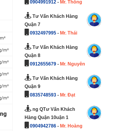
0904991912
-
Mr. Thông
Tư Vấn Khách Hàng
Quận 7
0932497995
-
Mr. Thái
/m²
Tư Vấn Khách Hàng
ng/m²
Quận 8
ng/m²
0912655679
-
Mr. Nguyên
ng/m²
Tư Vấn Khách Hàng
ng/m²
Quận 9
0835748593
-
Mr. Đạt
ng/m²
ng QTư Vấn Khách
àng
Hàng Quận 10uận 1
0904942786
-
Mr. Hoàng