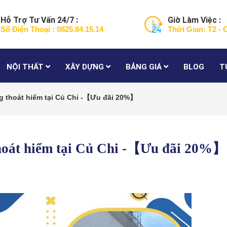
Hỗ Trợ Tư Vấn 24/7 :
Giờ Làm Việc :
Số Điện Thoại : 0825.84.15.14
Thời Gian: T2 - 
NỘI THẤT
XÂY DỰNG
BẢNG GIÁ
BLOG
T
g thoát hiểm tại Củ Chi -【Ưu đãi 20%】
thoát hiểm tại Củ Chi -【Ưu đãi 20%】