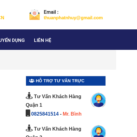
Email :
CN
thuanphatnhuy@gmail.com
UYỂN DỤNG
LIÊN HỆ
HỖ TRỢ TƯ VẤN TRỰC
TUYẾN
Tư Vấn Khách Hàng
Quận 1
0825841514
-
Mr. Bình
Tư Vấn Khách Hàng