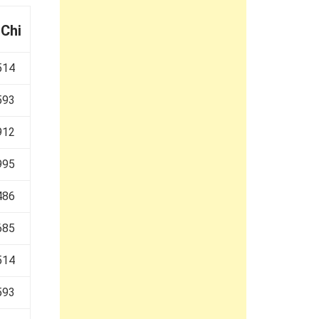
 Chi
514
593
912
995
486
685
514
593