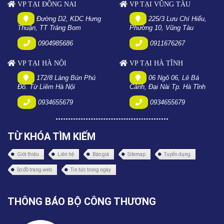
VP TẠI ĐỒNG NAI
VP TẠI VŨNG TÀU
Đường D2, KDC Hưng
225/3 Lưu Chí Hiếu,
Thuận, TT Trảng Bom
Phường 10, Vũng Tàu
0904985686
0911676267
VP TẠI HÀ NỘI
VP TẠI HÀ TĨNH
172/8 Làng Bún Phú
06 Ngõ 06, Lê Bá
Đô. Từ Liêm Hà Nội
Cảnh, Đại Nài Tp. Hà Tĩnh
0934655679
0934655679
TỪ KHÓA TÌM KIẾM
Giới thiệu
Liên hệ
Báo giá
Sitemap
Tuyển dụng
Sơ đồ trang web
Tin tức trong ngày
THÔNG BÁO BỘ CÔNG THƯƠNG