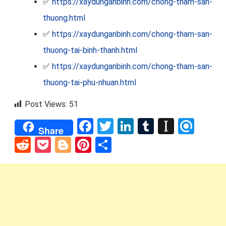
✅
https://xaydunganbinh.com/chong-tham-san-
thuong.html
✅
https://xaydunganbinh.com/chong-tham-san-
thuong-tai-binh-thanh.html
✅
https://xaydunganbinh.com/chong-tham-san-
thuong-tai-phu-nhuan.html
Post Views:
51
Facebook
Twitter
LinkedIn
Tumblr
Instap
Refi
Share
Reddit
Pocket
Blogger
Pinterest
Share