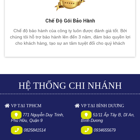
Chế Độ Gói Bảo Hành
Chế độ bảo hành của công ty luôn được đánh giá tốt. Bởi
chúng tôi hỗ trợ bảo hành lên đến 3 năm, đảm bảo quyền lợi
cho khách hàng, tạo sự an tâm tuyệt đối cho quý khách
HỆ THỐNG CHI NHÁNH
VP TẠI TPHCM
VP TẠI BÌNH DƯƠNG
771 Nguyễn Duy Trinh,
51/11 Ấp Tây B, Dĩ An,
Phú Hữu, Quận 9
Bình Dương
0825841514
0934655679