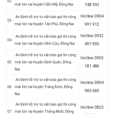
02
mái tôn tại Huyện Cẩm Mỹ, Đồng Nai
748 593
Hotline 0904
An Bình hỗ trợ tư vấn báo giá thi công
03
mái tôn tại Huyện Tân Phú, Đồng Nai
991 912
Hotline 0
932
An Bình hỗ trợ tư vấn báo giá thi công
04
mái tôn tại Huyện Vĩnh Cửu, Đồng Nai
497 995
An Bình hỗ trợ tư vấn báo giá thi công
Hotline 0
903
05
mái tôn tại Huyện Định Quán, Đồng
181 486
Nai
An Bình hỗ trợ tư vấn báo giá thi công
Hotline 0
904
06
mái tôn tại Huyện Trảng Bom, Đồng
985 685
Nai
An Bình hỗ trợ tư vấn báo giá thi công
Hotline 0
825
07
mái tôn tại Huyện Thống Nhất, Đồng