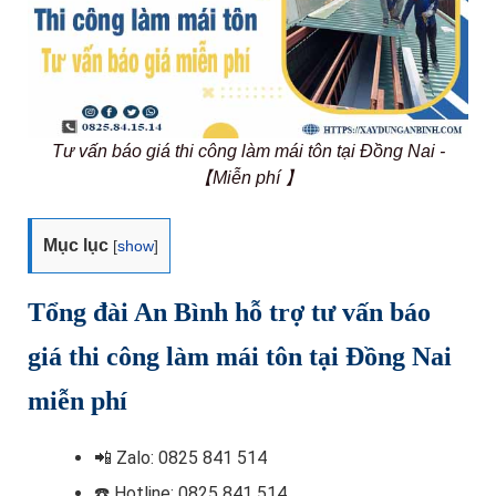
Tư vấn báo giá thi công làm mái tôn tại Đồng Nai -
【Miễn phí 】
Mục lục
[
show
]
Tổng đài An Bình hỗ trợ tư vấn báo
giá thi công làm mái tôn tại Đồng Nai
miễn phí
📲
Zalo: 0825 841 514
☎️ Hotline
: 0825 841 514