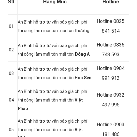
Stt
Hạng Mục
Hotline
Hotline 0
825
An Bình hỗ trợ tư vấn báo giá chi phí
01
thi công làm mái tôn mái tôn thường
841 514
Hotline 0
835
An Bình hỗ trợ tư vấn báo giá chi phí
02
thi công làm mái tôn mái tôn
Đông Á
748 593
Hotline 0904
An Bình hỗ trợ tư vấn báo giá chi phí
03
thi công làm mái tôn mái tôn
Hoa Sen
991 912
An Bình hỗ trợ tư vấn báo giá chi phí
Hotline 0
932
04
thi công làm mái tôn mái tôn
Việt
497 995
Pháp
An Bình hỗ trợ tư vấn báo giá chi phí
Hotline 0
903
05
thi công làm mái tôn mái tôn
Việt
181 486