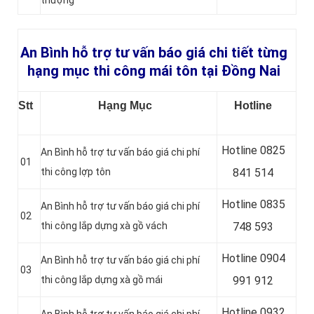
thượng
An Bình hỗ trợ tư vấn báo giá chi tiết từng
hạng mục thi công mái tôn tại Đồng Nai
Stt
Hạng Mục
Hotline
Hotline 0
825
An Bình hỗ trợ tư vấn báo giá chi phí
01
thi công lợp tôn
841 514
Hotline 0
835
An Bình hỗ trợ tư vấn báo giá chi phí
02
thi công lắp dựng xà gồ vách
748 593
Hotline 0904
An Bình hỗ trợ tư vấn báo giá chi phí
03
thi công lắp dựng xà gồ mái
991 912
Hotline 0
932