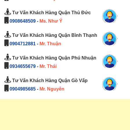
Tư Vấn Khách Hàng Quận Thủ Đức
0908648509
-
Ms. Như Ý
Tư Vấn Khách Hàng Quận Bình Thạnh
0904712881
-
Mr. Thuận
Tư Vấn Khách Hàng Quận Phú Nhuận
0934655679
-
Mr. Thái
Tư Vấn Khách Hàng Quận Gò Vấp
0904985685
-
Mr. Nguyên