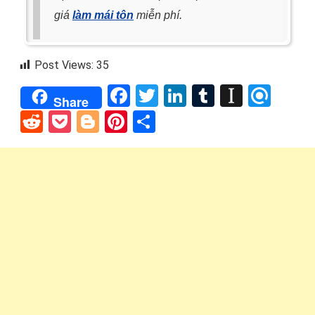
giá
làm mái tôn
miễn phí.
Post Views:
35
Facebook
Twitter
LinkedIn
Tumblr
Instap
Refi
Share
Reddit
Pocket
Blogger
Pinterest
Share