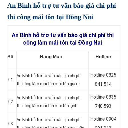
An Bình hỗ trợ tư vấn báo giá chi phí
thi công mái tôn tại Đồng Nai
An Bình hỗ trợ tư vấn báo giá chi phí thi
công làm mái tôn tại Đồng Nai
Stt
Hạng Mục
Hotline
Hotline 0
825
An Bình hỗ trợ tư vấn báo giá chi phí
01
thi công làm mái tôn mái tôn giá rẻ
841 514
Hotline 0
835
An Bình hỗ trợ tư vấn báo giá chi phí
02
thi công làm mái tôn mái tôn lạnh
748 593
Hotline 0904
An Bình hỗ trợ tư vấn báo giá chi phí
03
thi công làm mái tôn mái tôn cao cấp