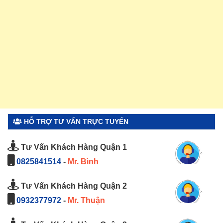
HỖ TRỢ TƯ VẤN TRỰC TUYẾN
Tư Vấn Khách Hàng Quận 1
0825841514
-
Mr. Bình
Tư Vấn Khách Hàng Quận 2
0932377972
-
Mr. Thuận