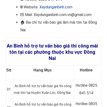
🌐 Website:
Xaydunganbinh.com
💌 Mail: Xaydunganbinh.com.vn@gmail.com
🏠 Địa chỉ tư vấn báo giá làm mái tôn
tại Đồng
Nai
An Bình hỗ trợ tư vấn báo giá thi công mái
tôn tại các phường thuộc khu vực Đồng
Nai
Stt
Hạng Mục
Hotline
Hotline 0
825
An Bình hỗ trợ tư vấn báo giá thi công
01
mái tôn tại Huyện Xuân Lộc, Đồng Nai
841 514
Hotline 0
835
An Bình hỗ trợ tư vấn báo giá thi công