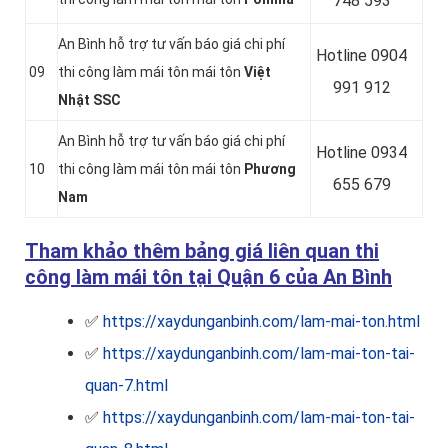
748 593
An Bình hỗ trợ tư vấn báo giá chi phí
Hotline 0
904
09
thi công làm mái tôn mái tôn
Việt
991 912
Nhật SSC
An Bình hỗ trợ tư vấn báo giá chi phí
Hotline 0934
10
thi công làm mái tôn mái tôn
Phương
655 679
Nam
Tham khảo thêm bảng giá liên quan thi
công làm mái tôn tại Quận 6 của An Bình
✅
https://xaydunganbinh.com/lam-mai-ton.html
✅
https://xaydunganbinh.com/lam-mai-ton-tai-
quan-7.html
✅
https://xaydunganbinh.com/lam-mai-ton-tai-