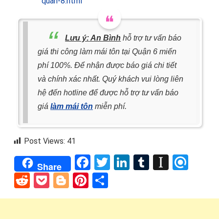
quan-8.html
Lưu ý:
An Bình
hỗ trợ tư vấn báo
giá thi công làm mái tôn tại Quận 6 miến
phí 100%. Để nhận được báo giá chi tiết
và chính xác nhất. Quý khách vui lòng liên
hệ đến hotline
để được hỗ trợ tư vấn báo
giá
làm mái tôn
miễn phí.
Post Views:
41
Facebook
Twitter
LinkedIn
Tumblr
Instap
Refi
Share
Reddit
Pocket
Blogger
Pinterest
Share