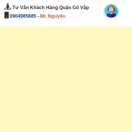
Tư Vấn Khách Hàng Quận Gò Vấp
0904985685
-
Mr. Nguyên