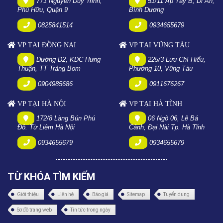
771 Nguyễn Duy Trinh,
51/11 Ấp Tây B, Dĩ An,
Phú Hữu, Quận 9
Bình Dương
0825841514
0934655679
VP TẠI ĐỒNG NAI
VP TẠI VŨNG TÀU
Đường D2, KDC Hưng
225/3 Lưu Chí Hiếu,
Thuận, TT Trảng Bom
Phường 10, Vũng Tàu
0904985686
0911676267
VP TẠI HÀ NỘI
VP TẠI HÀ TĨNH
172/8 Làng Bún Phú
06 Ngõ 06, Lê Bá
Đô. Từ Liêm Hà Nội
Cảnh, Đại Nài Tp. Hà Tĩnh
0934655679
0934655679
TỪ KHÓA TÌM KIẾM
Giới thiệu
Liên hệ
Báo giá
Sitemap
Tuyển dụng
Sơ đồ trang web
Tin tức trong ngày