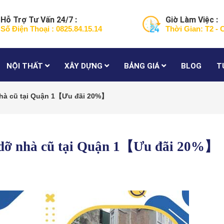
Hỗ Trợ Tư Vấn 24/7 :
Giờ Làm Việc :
Số Điện Thoại : 0825.84.15.14
Thời Gian: T2 - 
NỘI THẤT
XÂY DỰNG
BẢNG GIÁ
BLOG
T
nhà cũ tại Quận 1【Ưu đãi 20%】
á dỡ nhà cũ tại Quận 1【Ưu đãi 20%】