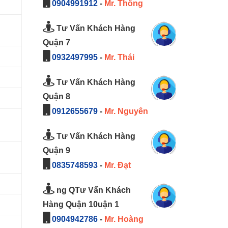
0904991912
-
Mr. Thông
Tư Vấn Khách Hàng
Quận 7
0932497995
-
Mr. Thái
Tư Vấn Khách Hàng
Quận 8
0912655679
-
Mr. Nguyên
Tư Vấn Khách Hàng
Quận 9
0835748593
-
Mr. Đạt
ng QTư Vấn Khách
Hàng Quận 10uận 1
0904942786
-
Mr. Hoàng