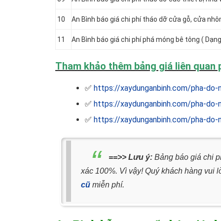
10
An Bình báo giá chi phí tháo dỡ cửa gỗ, cửa nhô
11
An Bình báo giá chi phí phá móng bê tông ( Dạng
Tham khảo thêm bảng giá liên quan p
✅
https://xaydunganbinh.com/pha-do-
✅
https://xaydunganbinh.com/pha-do-n
✅
https://xaydunganbinh.com/pha-do-n
==>> Lưu ý:
Bảng báo giá chi p
xác 100%. Vì vậy! Quý khách hàng vui l
cũ
miễn phí.