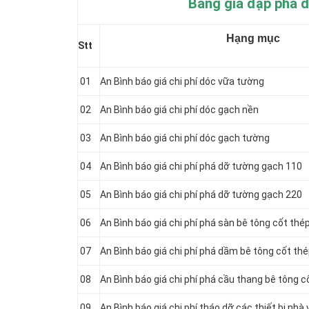
Bảng giá đập phá d
Hạng mục
Stt
01
An Bình báo giá chi phí dóc vữa tường
02
An Bình báo giá chi phí dóc gạch nền
03
An Bình báo giá chi phí dóc gạch tường
04
An Bình báo giá chi phí phá dỡ tường gạch 110
05
An Bình báo giá chi phí phá dỡ tường gạch 220
06
An Bình báo giá chi phí phá sàn bê tông cốt thé
07
An Bình báo giá chi phí phá dầm bê tông cốt th
08
An Bình báo giá chi phí phá cầu thang bê tông c
09
An Bình báo giá chi phí tháo dỡ các thiết bị nhà 