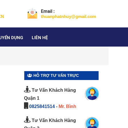
Email :
CN
thuanphatnhuy@gmail.com
UYỂN DỤNG
LIÊN HỆ
HỖ TRỢ TƯ VẤN TRỰC
TUYẾN
Tư Vấn Khách Hàng
Quận 1
0825841514
-
Mr. Bình
Tư Vấn Khách Hàng