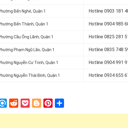
Hotline 0
903 181 4
i Phường Bến Nghé, Quận 1
Hotline 0
904 985 6
i Phường Bến Thành, Quận 1
Hotline 0
825 281 5
i Phường Cầu Ông Lãnh, Quận 1
Hotline 0
835 748 5
ại Phường Phạm Ngũ Lão, Quận 1
Hotline 0
904 991 9
i Phường Nguyễn Cư Trinh, Quận 1
Hotline 0934 655 6
i Phường Nguyễn Thái Bình, Quận 1
In
blr
nstapaper
Refind
Reddit
Pocket
Blogger
Pinterest
Share