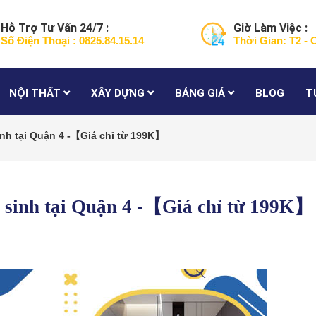
Hỗ Trợ Tư Vấn 24/7 :
Giờ Làm Việc :
Số Điện Thoại : 0825.84.15.14
Thời Gian: T2 - 
NỘI THẤT
XÂY DỰNG
BẢNG GIÁ
BLOG
T
sinh tại Quận 4 -【Giá chỉ từ 199K】
ệ sinh tại Quận 4 -【Giá chỉ từ 199K】