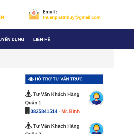
Email :
CN
thuanphatnhuy@gmail.com
UYỂN DỤNG
LIÊN HỆ
HỖ TRỢ TƯ VẤN TRỰC
TUYẾN
Tư Vấn Khách Hàng
Quận 1
0825841514
-
Mr. Bình
Tư Vấn Khách Hàng