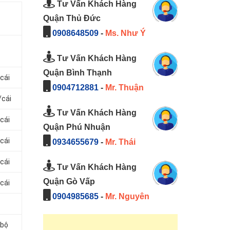
Tư Vấn Khách Hàng
Quận Thủ Đức
0908648509
-
Ms. Như Ý
Tư Vấn Khách Hàng
Quận Bình Thạnh
cái
0904712881
-
Mr. Thuận
/cái
Tư Vấn Khách Hàng
cái
Quận Phú Nhuận
cái
0934655679
-
Mr. Thái
cái
Tư Vấn Khách Hàng
Quận Gò Vấp
cái
0904985685
-
Mr. Nguyên
/bộ