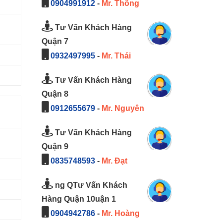
0904991912
-
Mr. Thông
Tư Vấn Khách Hàng
Quận 7
0932497995
-
Mr. Thái
Tư Vấn Khách Hàng
Quận 8
0912655679
-
Mr. Nguyên
Tư Vấn Khách Hàng
Quận 9
0835748593
-
Mr. Đạt
ng QTư Vấn Khách
Hàng Quận 10uận 1
0904942786
-
Mr. Hoàng