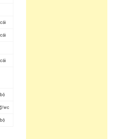
cái
cái
cái
/bộ
0₫/wc
/bộ